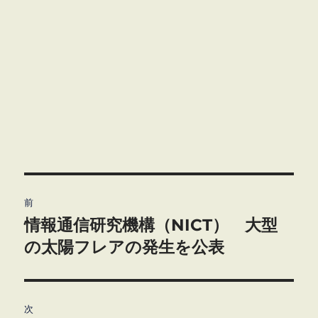
投
前
稿
情報通信研究機構（NICT） 大型
前
の
の太陽フレアの発生を公表
ナ
投
ビ
稿:
ゲ
次