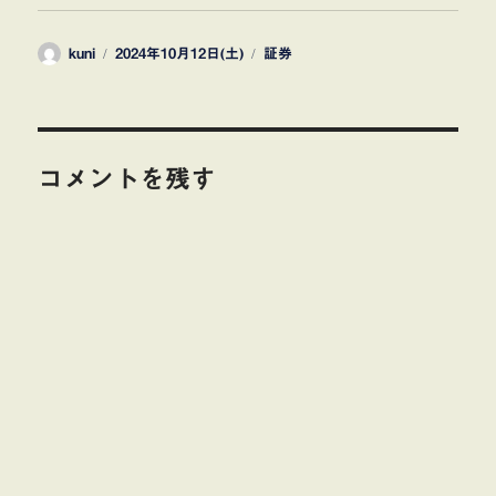
投
投
カ
kuni
2024年10月12日(土)
証券
稿
稿
テ
者
日:
ゴ
リ
ー
コメントを残す