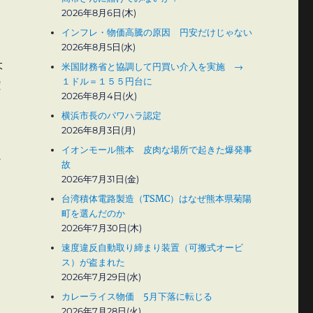
2026年8月6日(木)
インフレ・物価高騰の原因 円安だけじゃない
2026年8月5日(水)
よ
米国財務省と協調して円買い介入を実施 →
１ドル＝１５５円台に
確
2026年8月4日(火)
横浜市長のパワハラ認定
2026年8月3日(月)
イオンモール熊本 皮肉な場所で起きた爆発事
価
故
2026年7月31日(金)
台湾積体電路製造（TSMC）はなぜ熊本県菊陽
町を選んだのか
2026年7月30日(木)
速度違反自動取り締まり装置（可搬式オービ
ス）が盗まれた
2026年7月29日(水)
カレーライス物価 5月下落に転じる
2026年7月28日(火)