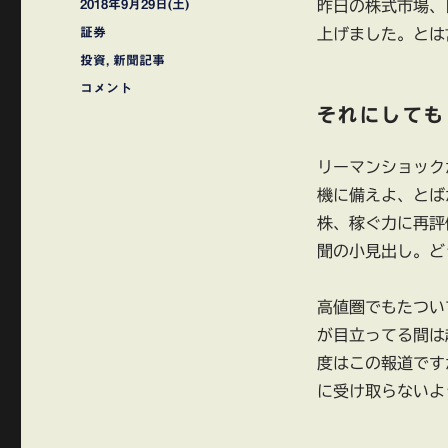
投
2018年9月29日(土)
昨日の株式市場、
稿
カ
証券
上げました。とは
日:
テ
タ
投資
,
新聞記事
ゴ
グ
株
コメント
リ
式
それにしても
ー
市
場
リーマンショック
27
年
機に備えよ、とば
ぶ
株、稼ぐ力に再評
り
聞の小見出し。ど
の
高
値
高値圏でもたつい
圏
が目立ってる間は
に
度はこの報道です
に受け取らないよ