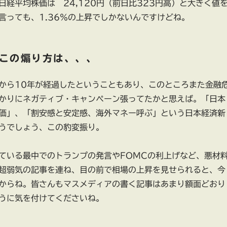
日経平均株価は 24,120円（前日比323円高）と大きく値
言っても、1.36％の上昇でしかないんですけどね。
この煽り方は、、、
から10年が経過したということもあり、このところまた金融
かりにネガティブ・キャンペーン張ってたかと思えば。「
日本
価
」、「割安感と安定感、海外マネー呼ぶ」という日本経済新
うでしょう、この豹変振り。
ている最中でのトランプの発言やFOMCの利上げなど、悪材
超弱気の記事を連ね、目の前で相場の上昇を見せられると、今
からね。皆さんもマスメディアの書く記事はあまり額面どおり
うに気を付けてくださいね。