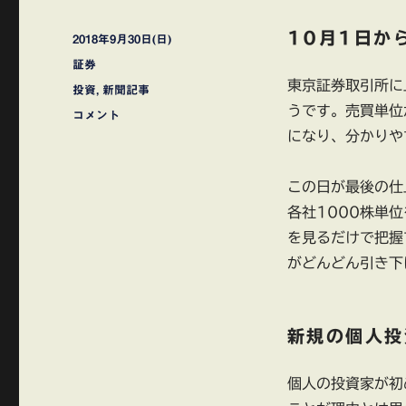
10月1日か
投
2018年9月30日(日)
稿
カ
証券
日:
テ
東京証券取引所に
タ
投資
,
新聞記事
ゴ
グ
うです。売買単位
株
コメント
リ
式
になり、分かりや
ー
売
買
この日が最後の仕
100
株
各社1000株単
単
を見るだけで把握
位
がどんどん引き下
へ
に
新規の個人投
個人の投資家が初