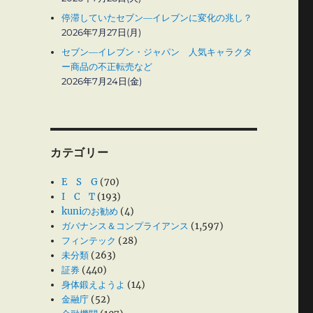
停滞していたセブン―イレブンに変化の兆し？
2026年7月27日(月)
セブン―イレブン・ジャパン 人気キャラクタ
ー商品の不正転売など
2026年7月24日(金)
カテゴリー
E S G
(70)
I C T
(193)
kuniのお勧め
(4)
ガバナンス＆コンプライアンス
(1,597)
フィンテック
(28)
未分類
(263)
証券
(440)
身体鍛えようよ
(14)
金融庁
(52)