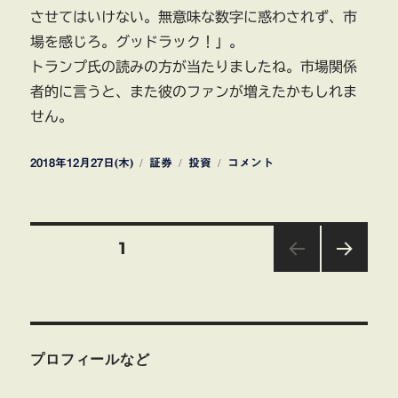
させてはいけない。無意味な数字に惑わされず、市
場を感じろ。グッドラック！」。
トランプ氏の読みの方が当たりましたね。市場関係
者的に言うと、また彼のファンが増えたかもしれま
せん。
投
カ
タ
プ
2018年12月27日(木)
証券
投資
コメント
稿
テ
グ
ラ
日:
ゴ
ッ
リ
ト
投
ー
フ
固定ページ
1
ォ
ー
次の
稿
マ
ペー
ジ
ー
の
バ
ブ
プロフィールなど
ペ
ル
と