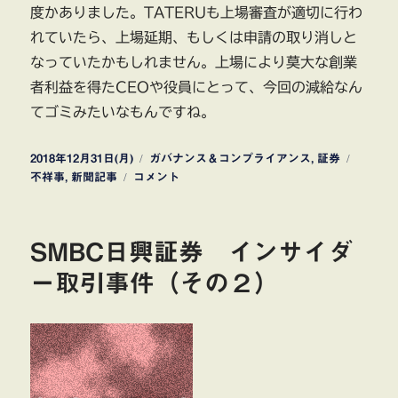
度かありました。TATERUも上場審査が適切に行わ
れていたら、上場延期、もしくは申請の取り消しと
なっていたかもしれません。上場により莫大な創業
者利益を得たCEOや役員にとって、今回の減給なん
てゴミみたいなもんですね。
投
カ
タ
2018年12月31日(月)
ガバナンス＆コンプライアンス
,
証券
稿
TATERU
テ
グ
不祥事
,
新聞記事
コメント
日:
特
ゴ
別
リ
調
ー
SMBC日興証券 インサイダ
査
委
ー取引事件（その２）
員
会
調
査
結
果