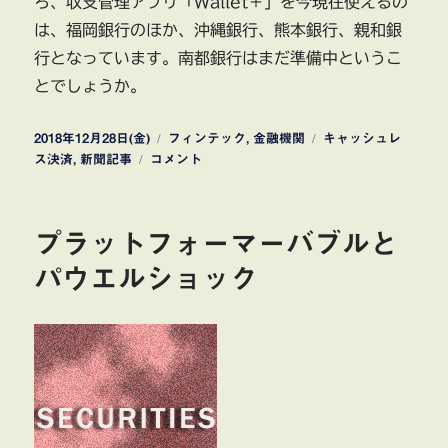
ろ、収支管理アプリ「Wallet＋」を今現在使えるの
は、福岡銀行のほか、沖縄銀行、熊本銀行、親和銀
行となっています。南都銀行はまだ準備中というこ
とでしょうか。
投
カ
タ
2018年12月28日(金)
フィンテック
,
金融機関
キャッシュレ
稿
南
テ
グ
ス決済
,
新聞記事
コメント
日:
都
ゴ
銀
リ
行
ー
プラットフォーマーバブルと
の
店
パウエルショック
外
ATM
セ
ブ
ン
銀
行
が