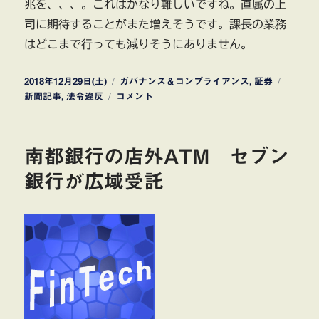
兆を、、、。これはかなり難しいですね。直属の上
司に期待することがまた増えそうです。課長の業務
はどこまで行っても減りそうにありません。
投
カ
タ
2018年12月29日(土)
ガバナンス＆コンプライアンス
,
証券
稿
SMBC
テ
グ
新聞記事
,
法令違反
コメント
日:
日
ゴ
興
リ
証
ー
南都銀行の店外ATM セブン
券
イ
銀行が広域受託
ン
サ
イ
ダ
ー
取
引
事
件