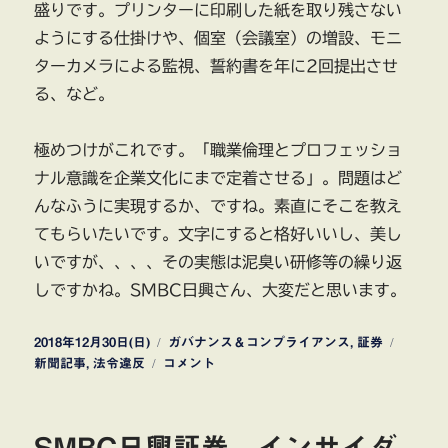
盛りです。プリンターに印刷した紙を取り残さない
ようにする仕掛けや、個室（会議室）の増設、モニ
ターカメラによる監視、誓約書を年に2回提出させ
る、など。
極めつけがこれです。「職業倫理とプロフェッショ
ナル意識を企業文化にまで定着させる」。問題はど
んなふうに実現するか、ですね。素直にそこを教え
てもらいたいです。文字にすると格好いいし、美し
いですが、、、、その実態は泥臭い研修等の繰り返
しですかね。SMBC日興さん、大変だと思います。
投
カ
タ
2018年12月30日(日)
ガバナンス＆コンプライアンス
,
証券
稿
SMBC
テ
グ
新聞記事
,
法令違反
コメント
日:
日
ゴ
興
リ
証
ー
SMBC日興証券 インサイダ
券