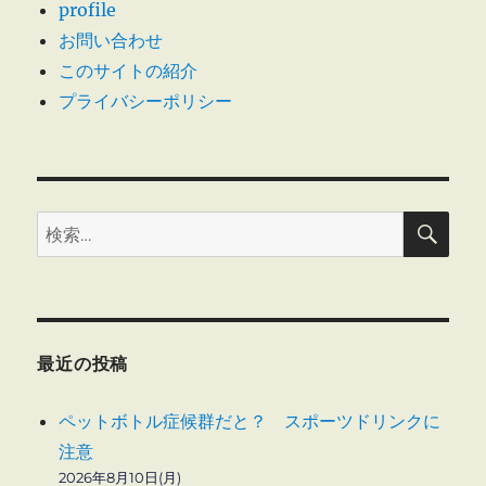
profile
パ
ー
ウ
お問い合わせ
エ
このサイトの紹介
ジ
ル
プライバシーポリシー
シ
送
ョ
ッ
ク
り
に
検
検
索
索:
最近の投稿
ペットボトル症候群だと？ スポーツドリンクに
注意
2026年8月10日(月)