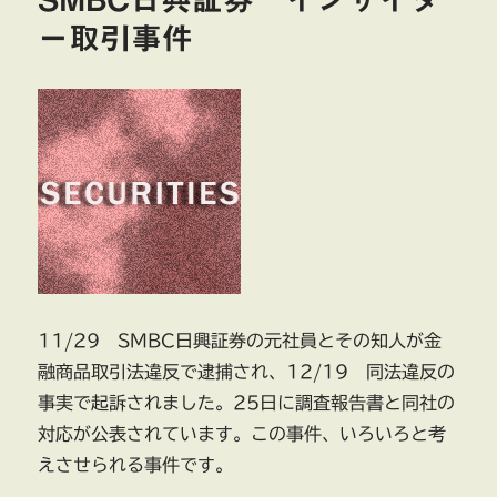
イ
ー取引事件
ン
サ
イ
ダ
ー
取
引
事
件
（そ
の
２）
に
11/29 SMBC日興証券の元社員とその知人が金
融商品取引法違反で逮捕され、12/19 同法違反の
事実で起訴されました。25日に調査報告書と同社の
対応が公表されています。この事件、いろいろと考
えさせられる事件です。