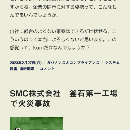
すからね。企業の開示に対する姿勢って、こんなも
んで良いんでしょうか。
自社に都合のよくない事案はできるだけ伏せる。こ
ういうのって本当によろしくないと思います。この
感覚って、kuniだけなんでしょうか？
投
カ
タ
2023年2月27日(月)
ガバナンス＆コンプライアンス
システム
稿
グ
テ
グ
障害
,
適時開示
コメント
日:
ロ
ゴ
ー
リ
リ
ー
SMC株式会社 釜石第一工場
ー
電
で火災事故
子
マ
ネ
ー
決