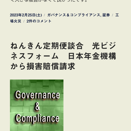
投
カ
タ
2023年2月25日(土)
ガバナンス＆コンプライアンス
,
証券
工
稿
SMC
テ
グ
場火災
2件のコメント
日:
株
ゴ
式
リ
会
ー
ねんきん定期便談合 光ビジ
社
釜
ネスフォーム 日本年金機構
石
から損害賠償請求
第
一
工
場
で
火
災
事
故
へ
の