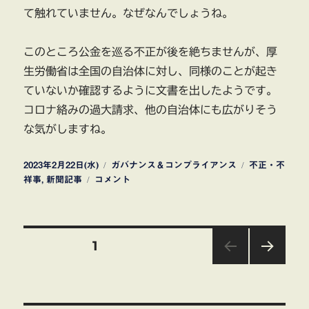
て触れていません。なぜなんでしょうね。
このところ公金を巡る不正が後を絶ちませんが、厚
生労働省は全国の自治体に対し、同様のことが起き
ていないか確認するように文書を出したようです。
コロナ絡みの過大請求、他の自治体にも広がりそう
な気がしますね。
投
カ
タ
2023年2月22日(水)
ガバナンス＆コンプライアンス
不正・不
稿
パ
テ
グ
祥事
,
新聞記事
コメント
日:
ソ
ゴ
ナ
リ
グ
ー
投
ル
固定ページ
1
ー
プ
次の
稿
ワ
ペー
ジ
ク