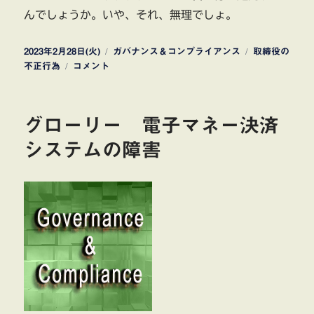
んでしょうか。いや、それ、無理でしょ。
投
カ
タ
2023年2月28日(火)
ガバナンス＆コンプライアンス
取締役の
稿
カ
テ
グ
不正行為
コメント
日:
ッ
ゴ
パ・
リ
ク
ー
グローリー 電子マネー決済
リ
エ
システムの障害
イ
ト
東
京
地
裁
の
初
公
判
で