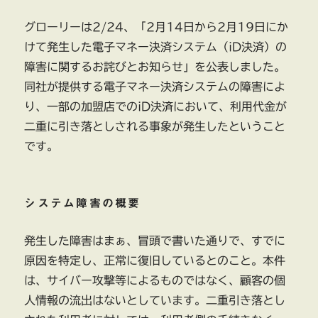
無
罪
グローリーは2/24、「2月14日から2月19日にか
を
けて発生した電子マネー決済システム（iD決済）の
主
張
障害に関するお詫びとお知らせ」を公表しました。
に
同社が提供する電子マネー決済システムの障害によ
り、一部の加盟店でのiD決済において、利用代金が
二重に引き落としされる事象が発生したということ
です。
システム障害の概要
発生した障害はまぁ、冒頭で書いた通りで、すでに
原因を特定し、正常に復旧しているとのこと。本件
は、サイバー攻撃等によるものではなく、顧客の個
人情報の流出はないとしています。二重引き落とし