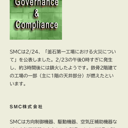
済
シ
ス
テ
ム
の
障
害
SMCは2/24、「釜石第一工場における火災につい
に
て」を公表しました。2/23の午後0時すぎに発生
し、約3時間後には鎮火したようです。鉄骨2階建て
の工場の一部（主に1階の天井部分）が燃えたとい
います。
SMC株式会社
SMCは方向制御機器、駆動機器、空気圧補助機器な