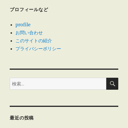
の
チ
ン
プロフィールなど
ペ
受
付
profile
業
ー
務
お問い合わせ
で
このサイトの紹介
ジ
委
プライバシーポリシー
託
送
先
が
3
り
自
治
検
検
索
体
索:
に
10
億
円
の
最近の投稿
過
大