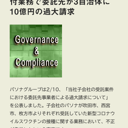
付業務で委託先が3自治体に
談
10億円の過大請求
合
光
ビ
ジ
ネ
ス
フ
ォ
ー
ム
日
本
年
金
パソナグループは2/10、「当社子会社の受託案件
機
における委託先事業者による過大請求について」
構
を公表しました。子会社のパソナが吹田市、西宮
か
ら
市、枚方市よりそれぞれ受託していた新型コロナウ
損
イルスワクチンの接種に関する業務において、不正
害