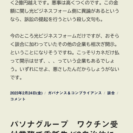
く2億円越えです。悪事は高くつくのです。この金
額に関し光ビジネスフォーム側に異論があるという
なら、訴訟の提起を行うという殺し文句も。
今のところ光ビジネスフォームだけですが、おそら
く談合に加わっていたその他の企業も相次ぎ開示。
ということになりそうですね。こっそりカネだけ払
って開示はせず、、、っていう企業もあるでしょ
う。いずれにせよ、悪さしたんだからしょうがない
です。
投
カ
タ
ね
2023年2月24日(金)
ガバナンス＆コンプライアンス
談合
稿
テ
グ
ん
コメント
日:
ゴ
き
リ
ん
ー
定
パソナグループ ワクチン受
期
便