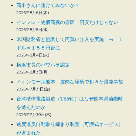
高市さんに賭けてみないか？
請
求
2026年8月6日(木)
に
インフレ・物価高騰の原因 円安だけじゃない
2026年8月5日(水)
米国財務省と協調して円買い介入を実施 → １
ドル＝１５５円台に
2026年8月4日(火)
横浜市長のパワハラ認定
2026年8月3日(月)
イオンモール熊本 皮肉な場所で起きた爆発事故
2026年7月31日(金)
台湾積体電路製造（TSMC）はなぜ熊本県菊陽町
を選んだのか
2026年7月30日(木)
速度違反自動取り締まり装置（可搬式オービス）
が盗まれた