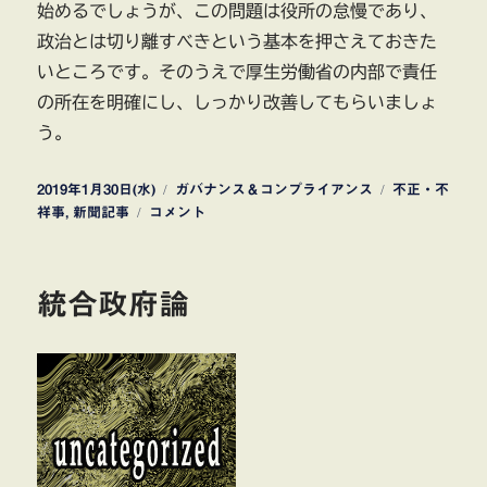
始めるでしょうが、この問題は役所の怠慢であり、
政治とは切り離すべきという基本を押さえておきた
いところです。そのうえで厚生労働省の内部で責任
の所在を明確にし、しっかり改善してもらいましょ
う。
投
カ
タ
2019年1月30日(水)
ガバナンス＆コンプライアンス
不正・不
稿
厚
テ
グ
祥事
,
新聞記事
コメント
日:
労
ゴ
省
リ
毎
ー
統合政府論
月
勤
労
統
計
役
所
の
不