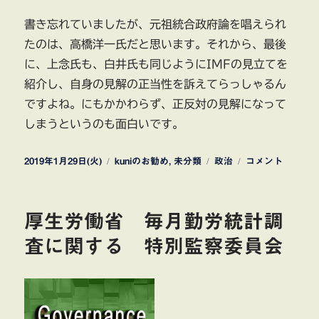
書き忘れていましたが、元祖統合政府論を唱えられ
たのは、高橋洋一氏だと思います。それから、最後
に、上念氏も、白井氏も同じようにIMFの見立てを
紹介し、自身の見解の正当性を訴えてらっしゃるん
ですよね。にもかかわらず、正反対の見解になって
しまうというのも面白いです。
投
カ
タ
統
2019年1月29日(火)
kuniのお勧め
,
未分類
政治
コメント
稿
テ
グ
合
日:
ゴ
政
リ
府
厚生労働省 毎月勤労統計調
ー
論
に
査に関する 特別監察委員会