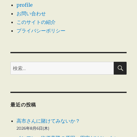
profile
実
ー
習
お問い合わせ
認
このサイトの紹介
ジ
定
プライバシーポリシー
取
送
り
消
し
り
に
検
検
索
索:
最近の投稿
高市さんに賭けてみないか？
2026年8月6日(木)