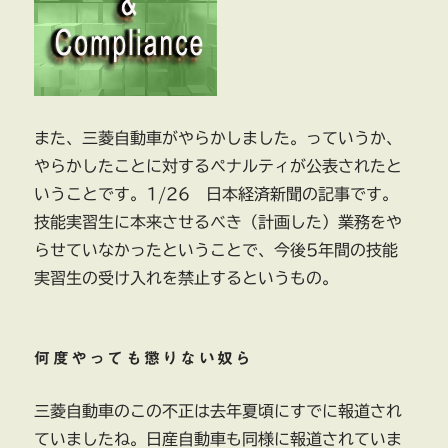
に
関
す
る
特
別
また、三菱自動車がやらかしました。っていうか、
監
やらかしたことに対するペナルティが公表されたと
察
委
いうことです。1/26 日本経済新聞の記事です。
員
技能実習生に本来させるべき（計画した）業務をや
会
らせていなかったということで、今後5年間の技能
に
実習生の受け入れを禁止するというもの。
何度やっても懲りない奴ら
三菱自動車のこの不正は去年夏頃にすでに報道され
ていましたね。日産自動車も同様に報道されていま