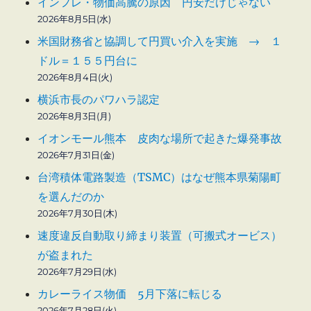
インフレ・物価高騰の原因 円安だけじゃない
2026年8月5日(水)
米国財務省と協調して円買い介入を実施 → １
ドル＝１５５円台に
2026年8月4日(火)
横浜市長のパワハラ認定
2026年8月3日(月)
イオンモール熊本 皮肉な場所で起きた爆発事故
2026年7月31日(金)
台湾積体電路製造（TSMC）はなぜ熊本県菊陽町
を選んだのか
2026年7月30日(木)
速度違反自動取り締まり装置（可搬式オービス）
が盗まれた
2026年7月29日(水)
カレーライス物価 5月下落に転じる
2026年7月28日(火)