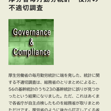
マ
不適切調査
ト
行
政
処
分
過
失
と
故
意
の
違
い
厚生労働省の毎月勤労統計に端を発した、統計に関
に
する不適切調査は、総務省のとりまとめによると、
つ
い
56の基幹統計のうち23の基幹統計に誤りが見つか
て
ったという結果になりました。ただ、これはあくま
に
で各省庁が自主点検したものを総務省が取りまとめ
ただけです。厚労省のように後から訂正してくる省