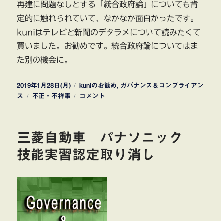
再建に問題なしとする「統合政府論」についても肯
定的に触れられていて、なかなか面白かったです。
kuniはテレビと新聞のデタラメについて読みたくて
買いました。お勧めです。統合政府論についてはま
た別の機会に。
投
カ
2019年1月28日(月)
kuniのお勧め
,
ガバナンス＆コンプライアン
稿
タ
テ
厚
ス
不正・不祥事
コメント
日:
グ
ゴ
生
リ
労
ー
働
三菱自動車 パナソニック
省
毎
技能実習認定取り消し
月
勤
労
統
計
調
査