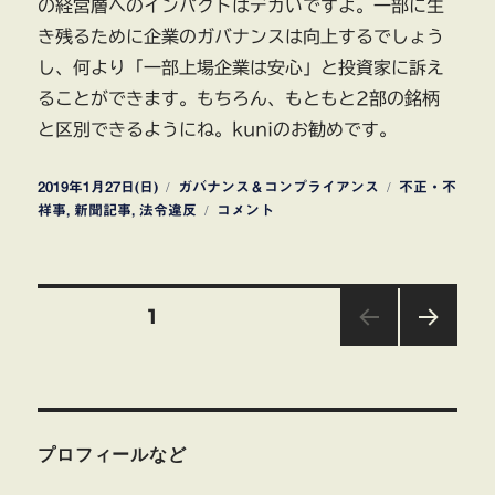
の経営層へのインパクトはデカいですよ。一部に生
き残るために企業のガバナンスは向上するでしょう
し、何より「一部上場企業は安心」と投資家に訴え
ることができます。もちろん、もともと2部の銘柄
と区別できるようにね。kuniのお勧めです。
投
カ
タ
2019年1月27日(日)
ガバナンス＆コンプライアンス
不正・不
稿
テ
三
グ
祥事
,
新聞記事
,
法令違反
コメント
日:
ゴ
菱
リ
自
ー
動
投
車
固定ページ
1
パ
ナ
次の
稿
ソ
ペー
ジ
ニ
の
ッ
ク
プロフィールなど
ペ
技
能