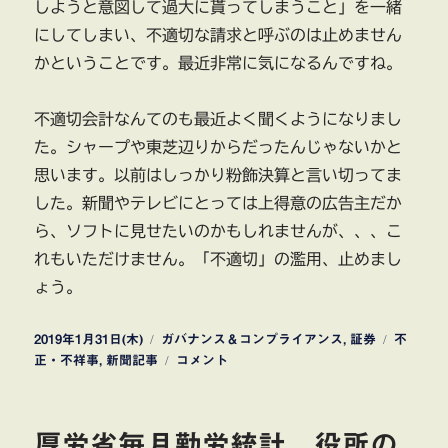
しようと意図して過大に貰ってしまうこと」を一緒
にしてしまい、不適切な請求と呼ぶのは止めません
かということです。最近非常に気になるんですね。
不適切会計なんてのも最近よく聞くようになりまし
た。シャープや東芝辺りからだったんじゃないかと
思います。以前はしっかり粉飾決算と言い切ってま
した。新聞やテレビにとっては上得意の広告主だか
ら、ソフトに見せたいのかもしれませんが、、、こ
れもいただけません。「不適切」の濫用、止めまし
ょう。
投
カ
タ
2019年1月31日(木)
ガバナンス＆コンプライアンス
,
証券
不
稿
テ
ク
グ
正・不祥事
,
新聞記事
コメント
日:
ゴ
ロ
リ
ネ
ー
コ
厚労省毎月勤労統計 役所の
ヤ