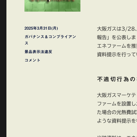
投
2025年3月31日(月)
大阪ガスは3/2
稿
カ
ガバナンス＆コンプライアン
報告」を公表しま
日:
テ
ス
エネファームを推
ゴ
タ
景品表示法違反
資料提示を行って
リ
グ
大
コメント
ー
阪
ガ
不適切行為の
ス
子
会
大阪ガスマーケテ
社
ファームを設置し
の
大
た場合の光熱費試
阪
ような資料提示を
ガ
ス