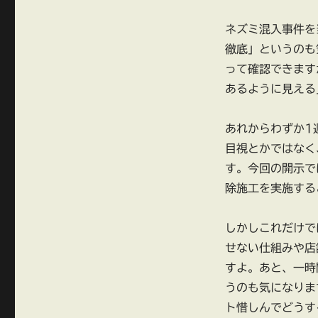
リ
全
ネズミ混入事件を
店
を
徹底」というのも
一
って確認できます
時
あるように見える
閉
店
へ
あれからわずか1
に
目視とかではなく
す。今回の開示で
除施工を実施する
しかしこれだけで
せない仕組みや店
すよ。あと、一時
うのも気になりま
ト惜しんでどうす