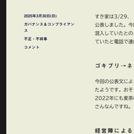
投
2025年3月30日(日)
すき家は3/29
稿
カ
ガバナンス＆コンプライアン
公表しました。今
日:
テ
ス
混入していたとの
ゴ
タ
不正・不祥事
ていたと電話で連
リ
グ
す
コメント
ー
き
家
ゴキブリ→ネ
の
異
物
今回の公表文によ
混
たようです。おそ
入
今
2022年にも麦
度
さんなんですね。
は
ゴ
キ
ブ
経営陣による