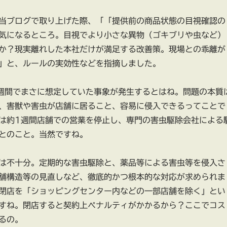
当ブログで取り上げた際、「「提供前の商品状態の目視確認の
気になるところ。目視でより小さな異物（ゴキブリや虫など）
か？現実離れした本社だけが満足する改善策。現場との乖離が
」と、ルールの実効性などを指摘しました。
週間でまさに想定していた事象が発生するとはね。問題の本質
、害獣や害虫が店舗に居ること、容易に侵入できるってことで
は約1週間店舗での営業を停止し、専門の害虫駆除会社による
とのこと。当然ですね。
は不十分。定期的な害虫駆除と、薬品等による害虫等を侵入さ
舗構造等の見直しなど、徹底的かつ根本的な対応が求められま
閉店を「ショッピングセンター内などの一部店舗を除く」とい
すね。閉店すると契約上ペナルティがかかるから？ここでコス
るの。