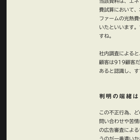
マ
当該資料は、エネ
ー
費試算において、
ケ
ファームの光熱費
テ
ィ
いたといいます。
ン
すね。
グ
で
景
社内調査によると
品
顧客は919顧客
表
あると認識し、す
示
法
違
反
判明の端緒は
行
為？
に
この不正行為、ど
問い合わせや苦情
の広告審査による
うのが一番濃いか