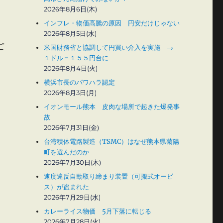
2026年8月6日(木)
インフレ・物価高騰の原因 円安だけじゃない
2026年8月5日(水)
ご
米国財務省と協調して円買い介入を実施 →
１ドル＝１５５円台に
、
2026年8月4日(火)
横浜市長のパワハラ認定
2026年8月3日(月)
イオンモール熊本 皮肉な場所で起きた爆発事
故
2026年7月31日(金)
台湾積体電路製造（TSMC）はなぜ熊本県菊陽
町を選んだのか
2026年7月30日(木)
速度違反自動取り締まり装置（可搬式オービ
ス）が盗まれた
2026年7月29日(水)
カレーライス物価 5月下落に転じる
2026年7月28日(火)