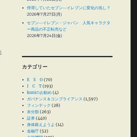
停滞していたセブン―イレブンに変化の兆し？
2026年7月27日(月)
セブン―イレブン・ジャパン 人気キャラクタ
ー商品の不正転売など
2026年7月24日(金)
先
が
カテゴリー
E S G
(70)
I C T
(193)
kuniのお勧め
(4)
ガバナンス＆コンプライアンス
(1,597)
フィンテック
(28)
未分類
(263)
証券
(440)
身体鍛えようよ
(14)
金融庁
(52)