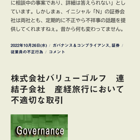
に相談中の事案であり、詳細は答えられない」とし
ています。しかしまぁ、イニシャル「N」の証券会
社は両社とも、定期的に不正やら不祥事の話題を提
供してくれますねぇ。昔から何も変わってません。
投
カ
タ
2022年10月26日(水)
ガバナンス＆コンプライアンス
,
証券
稿
野
テ
グ
従業員の不正行為
コメント
日:
村
ゴ
證
リ
券
ー
株式会社バリューゴルフ 連
元
社
結子会社 産経旅行において
員
不適切な取引
詐
欺
で
逮
捕
に