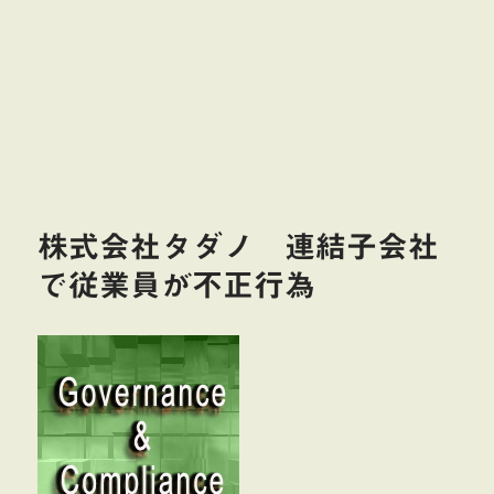
売
ら
れ
る
に
株式会社タダノ 連結子会社
で従業員が不正行為