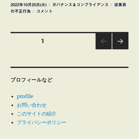
投
カ
タ
2022年10月25日(火)
ガバナンス＆コンプライアンス
従業員
稿
株
テ
グ
の不正行為
コメント
日:
式
ゴ
会
リ
社
ー
投
バ
固定ページ
1
リ
ュ
次の
稿
ー
ペー
ジ
ゴ
の
ル
フ
プロフィールなど
ペ
連
結
profile
子
ー
会
お問い合わせ
社
このサイトの紹介
ジ
産
プライバシーポリシー
経
送
旅
行