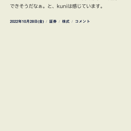
できそうだなぁ。と、kuniは感じています。
投
カ
タ
キ
2022年10月28日(金)
証券
株式
コメント
稿
テ
グ
ャ
日:
ゴ
ノ
リ
ン
ー
事
業
構
造
改
革
に
手
ご
た
え
し
か
し