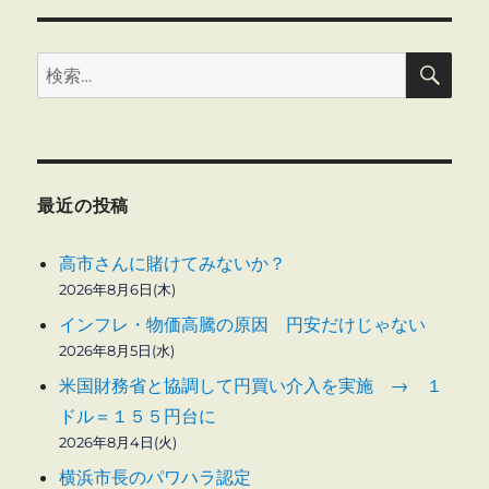
に
り
お
い
検
検
索
て
索:
不
適
切
な
取
最近の投稿
引
に
高市さんに賭けてみないか？
2026年8月6日(木)
インフレ・物価高騰の原因 円安だけじゃない
2026年8月5日(水)
米国財務省と協調して円買い介入を実施 → １
ドル＝１５５円台に
2026年8月4日(火)
横浜市長のパワハラ認定