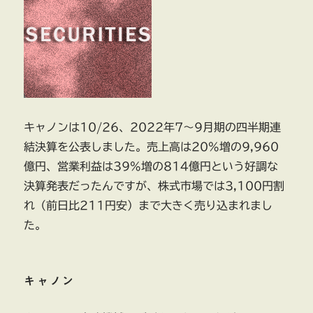
し
て
投
資
単
位
の
引
キャノンは10/26、2022年7～9月期の四半期連
下
結決算を公表しました。売上高は20%増の9,960
げ
に
億円、営業利益は39%増の814億円という好調な
係
決算発表だったんですが、株式市場では3,100円割
る
れ（前日比211円安）まで大きく売り込まれまし
検
討
た。
を
要
請
に
キャノン