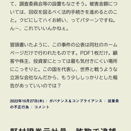
て、調査委員会等の設置もなさそう。被害金額につ
いては、回収を図るべく法的手続きを進めるとのこ
と。クビにしてハイお終い、ってパターンですね。
ん～、これでいいんかねぇ。
冒頭書いたように、この事件の公表は同社のホーム
ページだけで行われたものです。PDF1枚だけ。顧
客や株主、投資家にとっては最も気付きにくい場所
にこっそりと。この国を代表し、世界と戦うような
立派な会社なんだから、もう少ししっかりとした報
告があっていいのでは？
投
カ
タ
2022年10月27日(木)
ガバナンス＆コンプライアンス
従業員
稿
株
テ
グ
の不正行為
コメント
日:
式
ゴ
会
リ
社
ー