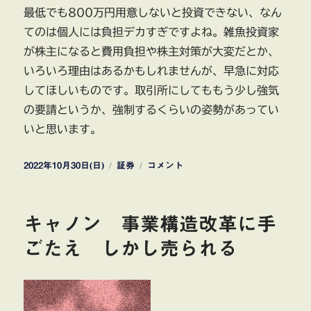
最低でも800万円用意しないと投資できない、なん
てのは個人には負担デカすぎですよね。雑魚投資家
が株主になると費用負担や株主対策が大変だとか、
いろいろ理由はあるかもしれませんが、早急に対応
してほしいものです。取引所にしてももう少し強気
の要請というか、強制するくらいの姿勢があってい
いと思います。
投
カ
東
2022年10月30日(日)
証券
コメント
稿
テ
京
日:
ゴ
証
リ
券
キャノン 事業構造改革に手
ー
取
引
ごたえ しかし売られる
所
194
社
に
対