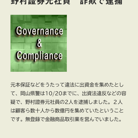
野村證券元社員 詐欺で逮捕
タ
ダ
ノ
連
結
子
会
社
で
従
業
員
が
元本保証などをうたって違法に出資金を集めたとし
不
正
て、岡山県警は10/20までに、出資法違反などの容
行
疑で、野村證券元社員の2人を逮捕しました。２人
為
は顧客ら数十人から数億円を集めていたということ
に
です。無登録で金融商品取引業を営んでいました。