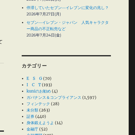
停滞していたセブン―イレブンに変化の兆し？
2026年7月27日(月)
セブン―イレブン・ジャパン 人気キャラクタ
ー商品の不正転売など
2026年7月24日(金)
て
カテゴリー
E S G
(70)
I C T
(193)
kuniのお勧め
(4)
ガバナンス＆コンプライアンス
(1,597)
フィンテック
(28)
未分類
(263)
証券
(440)
身体鍛えようよ
(14)
金融庁
(52)