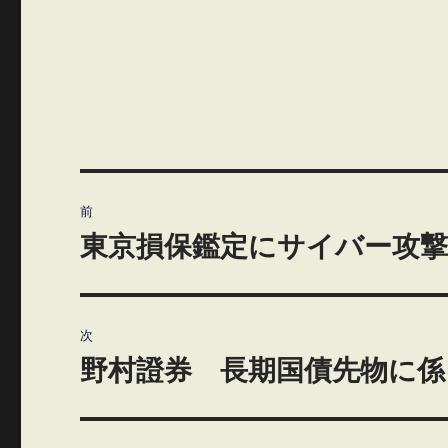
投
前
稿
東京損保鑑定にサイバー攻撃
前
の
ナ
投
ビ
稿:
次
ゲ
野村證券 長期国債先物に係
次
の
ー
投
シ