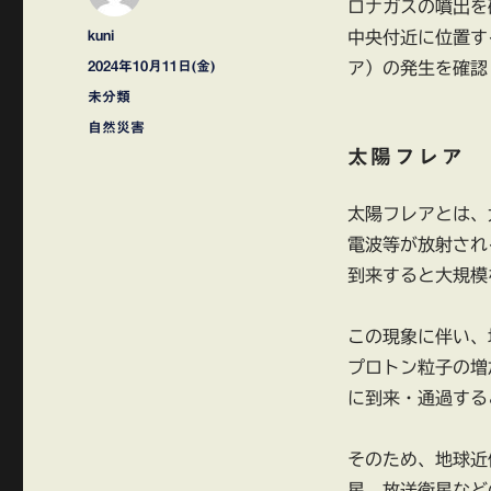
ロナガスの噴出を
投
kuni
中央付近に位置す
稿
投
2024年10月11日(金)
ア）の発生を確認
者
稿
カ
未分類
日:
テ
タ
自然災害
ゴ
グ
太陽フレア
リ
ー
太陽フレアとは、
電波等が放射され
到来すると大規模
この現象に伴い、
プロトン粒子の増
に到来・通過する
そのため、地球近
星、放送衛星など