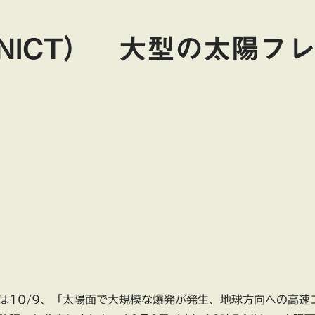
NICT） 大型の太陽フ
は10/9、「太陽面で大規模な爆発が発生、地球方向への高速