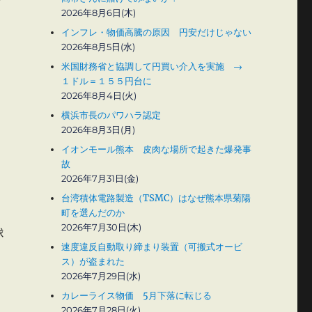
面
2026年8月6日(木)
インフレ・物価高騰の原因 円安だけじゃない
2026年8月5日(水)
米国財務省と協調して円買い介入を実施 →
１ドル＝１５５円台に
2026年8月4日(火)
横浜市長のパワハラ認定
2026年8月3日(月)
、
イオンモール熊本 皮肉な場所で起きた爆発事
故
2026年7月31日(金)
台湾積体電路製造（TSMC）はなぜ熊本県菊陽
町を選んだのか
2026年7月30日(木)
球
速度違反自動取り締まり装置（可搬式オービ
ス）が盗まれた
2026年7月29日(水)
カレーライス物価 5月下落に転じる
2026年7月28日(火)
、