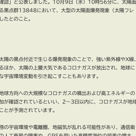
確認」と公表しました。10月9日（水）10時56分に、太陽
る黒点群13848において、大型の太陽面爆発現象（太陽フレ
したとのこと。
太陽の黒点付近で生じる爆発現象のことで、強い紫外線やX線
るほか、太陽の上層大気であるコロナガスが放出され、地球に
な宇宙環境変動を引き起こすこともあります。
地球方向への大規模なコロナガスの噴出および高エネルギーの
加が確認されているといい、2～3日以内に、コロナガスが地
ことが予測されています。
傍の宇宙環境や電離圏、地磁気が乱れる可能性があり、通信衛
の人工衛星の障害や、GPSを用いた高精度測位の誤差の増大