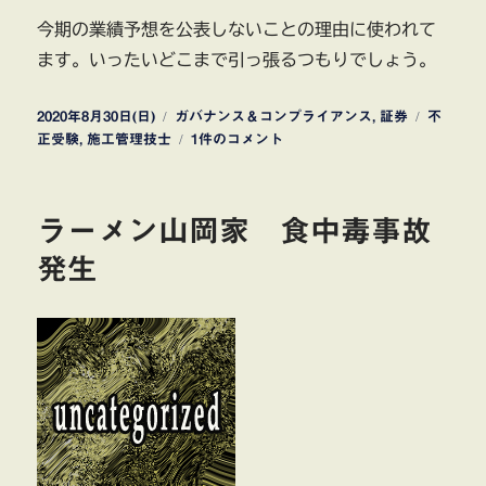
今期の業績予想を公表しないことの理由に使われて
ます。いったいどこまで引っ張るつもりでしょう。
投
カ
タ
2020年8月30日(日)
ガバナンス＆コンプライアンス
,
証券
不
稿
テ
水
グ
正受験
,
施工管理技士
1件のコメント
日:
ゴ
道
リ
機
ー
工
ラーメン山岡家 食中毒事故
2020
年
発生
3
月
期
決
算
短
信
を
公
表