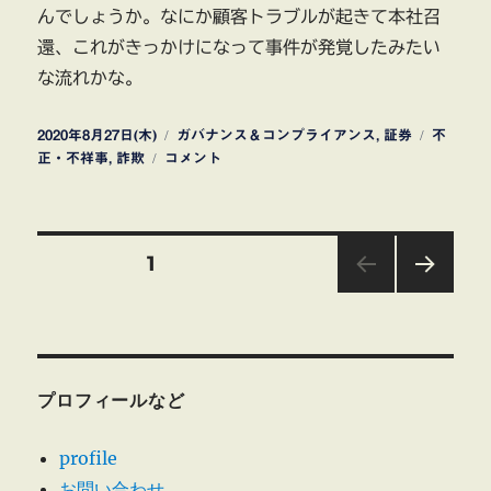
んでしょうか。なにか顧客トラブルが起きて本社召
還、これがきっかけになって事件が発覚したみたい
な流れかな。
投
カ
タ
2020年8月27日(木)
ガバナンス＆コンプライアンス
,
証券
不
稿
い
テ
グ
正・不祥事
,
詐欺
コメント
日:
ち
ゴ
よ
リ
し
ー
投
証
固定ページ
1
券
元
次の
稿
支
ペー
ジ
店
の
長
が
プロフィールなど
ペ
詐
欺
profile
容
ー
疑
お問い合わせ