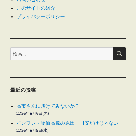
で
このサイトの紹介
ジ
逮
プライバシーポリシー
捕
送
に
り
検
検
索
索:
最近の投稿
高市さんに賭けてみないか？
2026年8月6日(木)
インフレ・物価高騰の原因 円安だけじゃない
2026年8月5日(水)