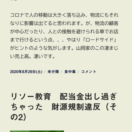
コロナで人の移動は大きく落ち込み、物流にもそれ
なりに影響は出てると思われます。が、物流の顧客
が中心だったり、人との接触を避けられる車でお店
まで行けるという点、、、やはり「ロードサイド」
がヒントのような気がします。山岡家のこの凄まじ
い売上高。凄いです。
投
カ
タ
ラ
2020年8月29日(土)
未分類
食中毒
コメント
稿
テ
グ
ー
日:
ゴ
メ
リ
ン
リソー教育 配当金出し過ぎ
ー
山
岡
ちゃった 財源規制違反（そ
家
の2）
食
中
毒