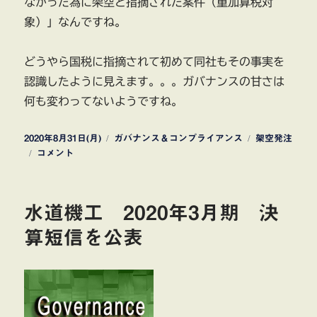
なかった為に架空と指摘された案件（重加算税対
象）」なんですね。
どうやら国税に指摘されて初めて同社もその事実を
認識したように見えます。。。ガバナンスの甘さは
何も変わってないようですね。
投
カ
タ
2020年8月31日(月)
ガバナンス＆コンプライアンス
架空発注
稿
大
テ
グ
コメント
日:
和
ゴ
ハ
リ
ウ
ー
水道機工 2020年3月期 決
ス
ま
算短信を公表
た
ま
た
出
て
き