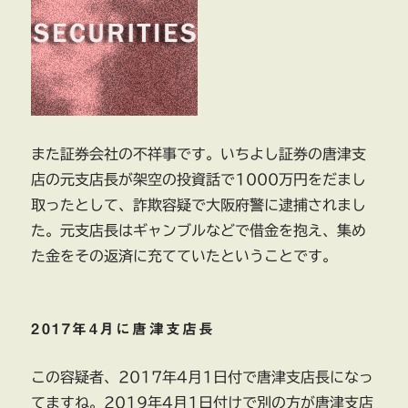
ぎ
ち
ゃ
っ
た
財
源
規
また証券会社の不祥事です。いちよし証券の唐津支
制
店の元支店長が架空の投資話で1000万円をだまし
違
反
取ったとして、詐欺容疑で大阪府警に逮捕されまし
（そ
た。元支店長はギャンブルなどで借金を抱え、集め
の
た金をその返済に充てていたということです。
2）
に
2017年4月に唐津支店長
この容疑者、2017年4月1日付で唐津支店長になっ
てますね。2019年4月1日付けで別の方が唐津支店