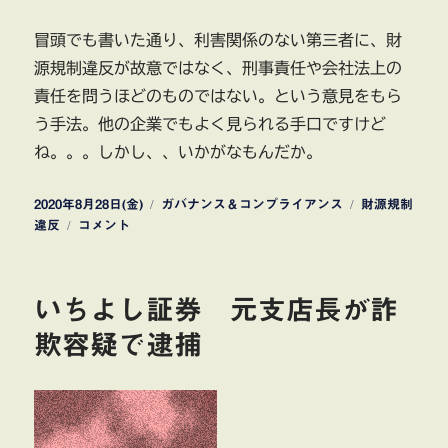
冒頭でも書いた通り、利害関係のない第三者に、財
源規制違反が故意ではなく、刑事責任や会社法上の
責任を問うほどのものではない。という意見をもら
う手法。他の企業でもよく見られる手口ですけど
ね。。。しかし、、いかがなもんだか。
投
カ
タ
2020年8月28日(金)
ガバナンス＆コンプライアンス
財源規制
稿
リ
テ
グ
違反
コメント
日:
ソ
ゴ
ー
リ
教
ー
いちよし証券 元支店長が詐
育
配
欺容疑で逮捕
当
金
出
し
過