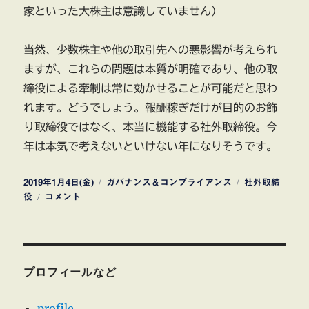
家といった大株主は意識していません）
当然、少数株主や他の取引先への悪影響が考えられ
ますが、これらの問題は本質が明確であり、他の取
締役による牽制は常に効かせることが可能だと思わ
れます。どうでしょう。報酬稼ぎだけが目的のお飾
り取締役ではなく、本当に機能する社外取締役。今
年は本気で考えないといけない年になりそうです。
投
カ
タ
2019年1月4日(金)
ガバナンス＆コンプライアンス
社外取締
稿
コ
テ
グ
役
コメント
日:
ー
ゴ
ポ
リ
レ
ー
ー
ト
プロフィールなど
ガ
バ
profile