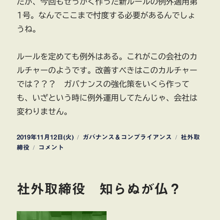
たが、今回もせっかく作った新ルールの例外適用第
1号。なんでここまで忖度する必要があるんでしょ
うね。
ルールを定めても例外はある。これがこの会社のカ
ルチャーのようです。改善すべきはこのカルチャー
では？？？ ガバナンスの強化策をいくら作って
も、いざという時に例外運用してたんじゃ、会社は
変わりません。
投
カ
タ
2019年11月12日(火)
ガバナンス＆コンプライアンス
社外取
稿
大
テ
グ
締役
コメント
日:
和
ゴ
ハ
リ
ウ
ー
社外取締役 知らぬが仏？
ス
ガ
バ
ナ