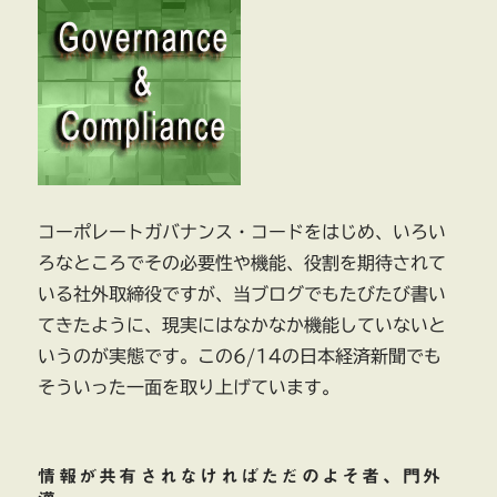
ン
ス
強
化
策
取
締
役
に
コーポレートガバナンス・コードをはじめ、いろい
定
年
ろなところでその必要性や機能、役割を期待されて
制
いる社外取締役ですが、当ブログでもたびたび書い
に
てきたように、現実にはなかなか機能していないと
いうのが実態です。この6/14の日本経済新聞でも
そういった一面を取り上げています。
情報が共有されなければただのよそ者、門外