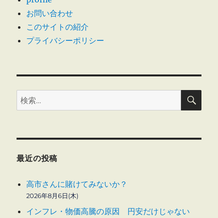
ナ
お問い合わせ
ン
ス
このサイトの紹介
社
プライバシーポリシー
外
取
締
役
に
検
検
索
索:
最近の投稿
高市さんに賭けてみないか？
2026年8月6日(木)
インフレ・物価高騰の原因 円安だけじゃない