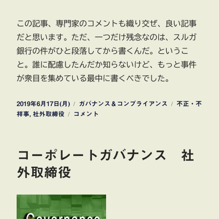
この記事、専門家のコメントも織り交ぜ、良い記事
だと思います。ただ、一つだけ残念なのは、スルガ
銀行の件がひと段落してから書くんだ。というこ
と。誰に配慮したんだか知らないけど、もっと事件
が衆目を集めている最中に書くべきでした。
投
カ
タ
2019年6月17日(月)
ガバナンス＆コンプライアンス
不正・不
稿
社
テ
グ
祥事
,
社外取締役
コメント
日:
外
ゴ
取
リ
締
ー
コーポレートガバナンス 社
役
知
外取締役
ら
ぬ
が
仏？
に