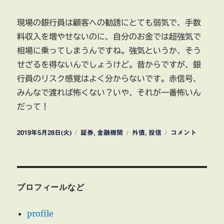
現場の銀行員は顧客への勧誘にとても弱気で、手数
料収入を増やせないのに、自分のお金では超強気で
相場に乗ってしまうんですね。強気というか、そう
せざるを得ないんでしょうけど。昔からですが、銀
行員のリスク感覚はよく分からないです。赤信号、
みんなで渡れば怖くない？いや、それが一番怖いん
だって！
投
カ
タ
銀
2019年5月28日(火)
証券
,
金融機関
外債
,
投信
コメント
稿
テ
グ
行、
日:
ゴ
リ
リ
ス
ー
ク
運
プロフィールなど
用
に
profile
走