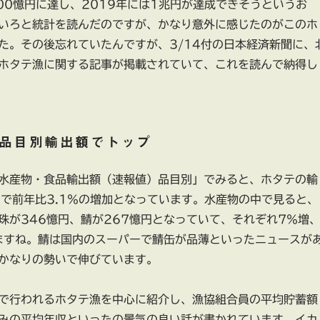
000憶円に達し、2019年には1兆円が達成できそうというお
いろと統計を読んだのですが、かなり意外に感じたのがこのホ
た。その後忘れていたんですが、3/14付の日本経済新聞に、
ホタテ漁に関する記事が掲載されていて、これを読んで納得し
品目別輸出額でトップ
林水産物・食品輸出額（速報値）品目別」でみると、ホタテの輸
円で前年比3.1％の増加となっています。水産物の中で見ると、
珠が346憶円、鯖が267憶円となっていて、それぞれ7％増
ますね。鯖は国内のスーパーで鯖缶が品薄といったニュースが
かなりの勢いで伸びています。
で行われるホタテ漁を中心に紹介し、漁協組合員の平均貯蓄額
みの平均年収といったの景気の良い話が書かれています。イカ