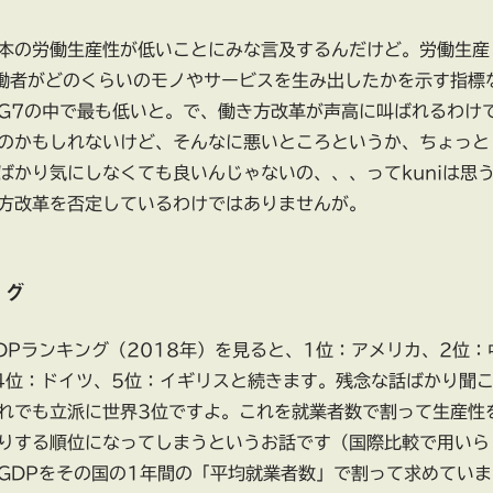
本の労働生産性が低いことにみな言及するんだけど。労働生産
働者がどのくらいのモノやサービスを生み出したかを示す指標
G7の中で最も低いと。で、働き方改革が声高に叫ばれるわけ
のかもしれないけど、そんなに悪いところというか、ちょっと
ばかり気にしなくても良いんじゃないの、、、ってkuniは思
方改革を否定しているわけではありませんが。
ング
DPランキング（2018年）を見ると、1位：アメリカ、2位：
4位：ドイツ、5位：イギリスと続きます。残念な話ばかり聞
れでも立派に世界3位ですよ。これを就業者数で割って生産性
りする順位になってしまうというお話です（国際比較で用いら
GDPをその国の1年間の「平均就業者数」で割って求めていま