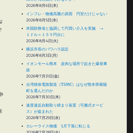
2026年8月6日(木)
インフレ・物価高騰の原因 円安だけじゃない
2026年8月5日(水)
な
米国財務省と協調して円買い介入を実施 →
で
１ドル＝１５５円台に
2026年8月4日(火)
う
横浜市長のパワハラ認定
2026年8月3日(月)
イオンモール熊本 皮肉な場所で起きた爆発事
故
2026年7月31日(金)
台湾積体電路製造（TSMC）はなぜ熊本県菊陽
町を選んだのか
中
2026年7月30日(木)
こ
速度違反自動取り締まり装置（可搬式オービ
を
ス）が盗まれた
2026年7月29日(水)
カレーライス物価 5月下落に転じる
2026年7月28日(火)