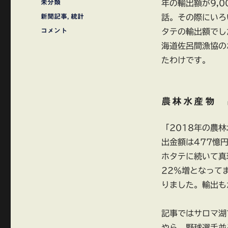
カ
未分類
年の輸出額が9,
日:
テ
タ
新聞記事
,
統計
話。その際にいろ
ゴ
グ
日
コメント
タテの輸出額でし
リ
本
ー
海道佐呂間漁協の
の
たわけです。
食
品
輸
出
農林水産物 
ホ
タ
テ
「2018年の農
に
出金額は477憶
ホタテに続いて真
22％増となって
りました。輸出も
記事ではサロマ湖
やら、野球選手並