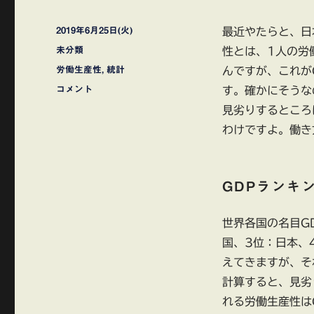
投
2019年6月25日(火)
最近やたらと、日
稿
カ
未分類
性とは、1人の労
日:
テ
タ
労働生産性
,
統計
んですが、これが
ゴ
グ
日
コメント
す。確かにそうな
リ
本
ー
見劣りするところ
の
わけですよ。働き
労
働
生
産
GDPランキ
性
が
低
世界各国の名目G
い
国、3位：日本、
と
えてきますが、そ
か・・・
に
計算すると、見劣
れる労働生産性は