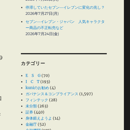
停滞していたセブン―イレブンに変化の兆し？
2026年7月27日(月)
セブン―イレブン・ジャパン 人気キャラクタ
ー商品の不正転売など
2026年7月24日(金)
9
カテゴリー
E S G
(70)
I C T
(193)
kuniのお勧め
(4)
ガバナンス＆コンプライアンス
(1,597)
国
フィンテック
(28)
未分類
(263)
証券
(440)
学
身体鍛えようよ
(14)
金融庁
(52)