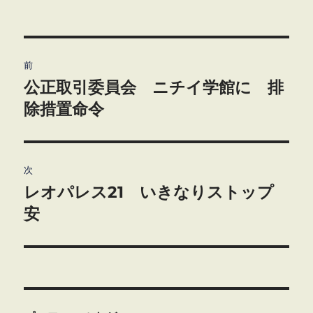
投
前
稿
公正取引委員会 ニチイ学館に 排
前
の
除措置命令
ナ
投
ビ
稿:
ゲ
次
レオパレス21 いきなりストップ
次
ー
の
安
シ
投
稿:
ョ
ン