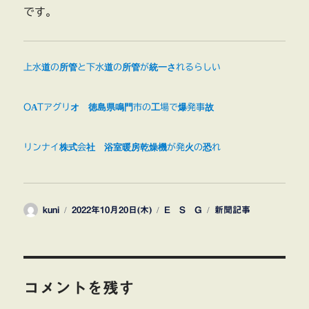
です。
上水道の所管と下水道の所管が統一されるらしい
OATアグリオ 徳島県鳴門市の工場で爆発事故
リンナイ株式会社 浴室暖房乾燥機が発火の恐れ
投
投
カ
タ
kuni
2022年10月20日(木)
E S G
新聞記事
稿
稿
テ
グ
者
日:
ゴ
リ
ー
コメントを残す