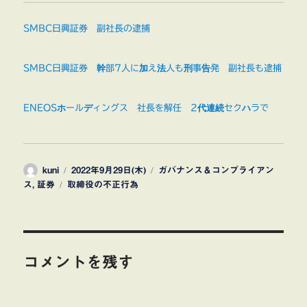
SMBC日興証券 副社長の逮捕
SMBC日興証券 幹部7人に加え法人も刑事告発 副社長も逮捕
ENEOSホールディングス 社長を解任 2代連続セクハラで
投
投
カ
kuni
2022年9月29日(木)
ガバナンス＆コンプライアン
稿
タ
稿
テ
ス
,
証券
取締役の不正行為
者
グ
日:
ゴ
リ
ー
コメントを残す