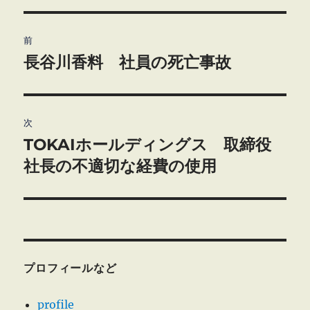
投
前
稿
長谷川香料 社員の死亡事故
前
の
ナ
投
ビ
稿:
次
TOKAIホールディングス 取締役
ゲ
次
の
社長の不適切な経費の使用
ー
投
シ
稿:
ョ
ン
プロフィールなど
profile