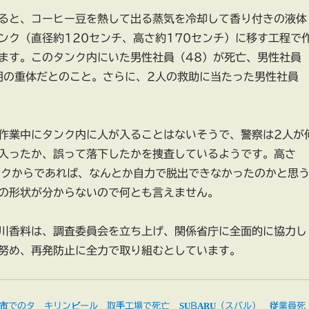
ると、コーヒー豆を熱して出る蒸気を冷却して香り付きの液体
ンク（直径約120センチ、高さ約170センチ）に移す工程で
ます。このタンク内にいた男性社員（48）が死亡、男性社員
明の重体だとのこと。さらに、2人の救助に当たった男性社員
作業中にタンク内に人が入ることはないそうで、警察は2人が
入ったか、誤って落下したかを捜査しているようです。高さ
ンクからであれば、なんとか自力で脱出できなかったのかと思
の形状が分からないので何とも言えません。
川香料は、調査委員会を立ち上げ、関係省庁に全面的に協力し
努め、再発防止に全力で取り組むとしています。
市でのタ
キリンビール 取手工場で死亡
SUBARU（スバル） 従業員死