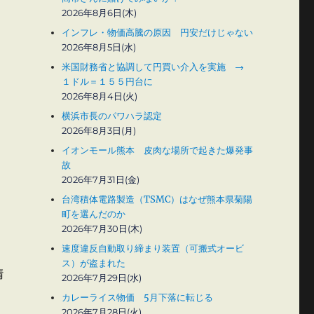
2026年8月6日(木)
インフレ・物価高騰の原因 円安だけじゃない
2026年8月5日(水)
米国財務省と協調して円買い介入を実施 →
１ドル＝１５５円台に
2026年8月4日(火)
横浜市長のパワハラ認定
2026年8月3日(月)
イオンモール熊本 皮肉な場所で起きた爆発事
故
2026年7月31日(金)
台湾積体電路製造（TSMC）はなぜ熊本県菊陽
町を選んだのか
2026年7月30日(木)
を
速度違反自動取り締まり装置（可搬式オービ
ス）が盗まれた
情
2026年7月29日(水)
カレーライス物価 5月下落に転じる
2026年7月28日(火)