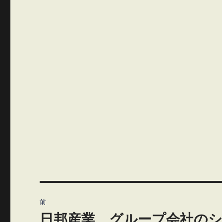
投
前
稿
日邦産業 グループ会社の
前