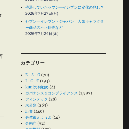
停滞していたセブン―イレブンに変化の兆し？
2026年7月27日(月)
作
セブン―イレブン・ジャパン 人気キャラクタ
ー商品の不正転売など
2026年7月24日(金)
何
カテゴリー
う
E S G
(70)
I C T
(193)
kuniのお勧め
(4)
ガバナンス＆コンプライアンス
(1,597)
フィンテック
(28)
未分類
(263)
証券
(440)
身体鍛えようよ
(14)
金融庁
(52)