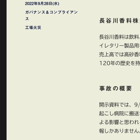
稿
投
2022年9月28日(水)
者
稿
カ
ガバナンス＆コンプライアン
日:
テ
ス
長谷川香料株
ゴ
タ
工場火災
リ
グ
長谷川香料は飲料
ー
イレタリー製品用
売上高では高砂香
120年の歴史を
事故の概要
開示資料では、9
起こし病院に搬送
よる影響と思われ
報しかありません