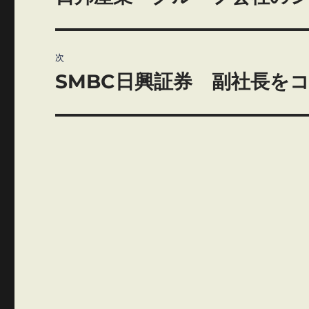
の
ナ
投
ビ
稿:
次
ゲ
SMBC日興証券 副社長を
次
の
ー
投
シ
稿:
ョ
ン