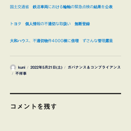
国土交通省 鉄道車両における輪軸の緊急点検の結果を公表
トヨタ 個人情報の不適切な取扱い 無断登録
大和ハウス、不適切物件4000棟に倍増 ずさんな管理露呈
投
投
カ
kuni
2022年5月21日(土)
ガバナンス＆コンプライアンス
タ
稿
稿
テ
不祥事
グ
者
日:
ゴ
リ
ー
コメントを残す