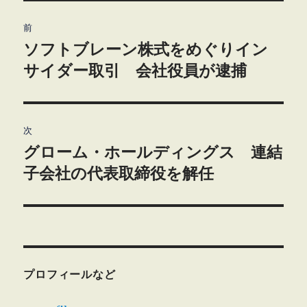
投
前
稿
ソフトブレーン株式をめぐりイン
前
の
サイダー取引 会社役員が逮捕
ナ
投
ビ
稿:
ゲ
次
グローム・ホールディングス 連結
次
ー
の
子会社の代表取締役を解任
シ
投
稿:
ョ
ン
プロフィールなど