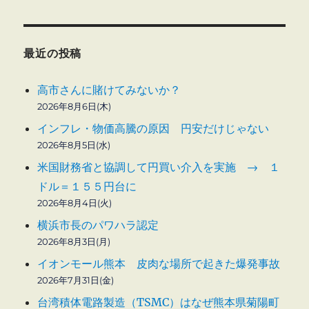
本
位
の
業
最近の投稿
務
運
高市さんに賭けてみないか？
営
2026年8月6日(木)
に
インフレ・物価高騰の原因 円安だけじゃない
2026年8月5日(水)
米国財務省と協調して円買い介入を実施 → １
ドル＝１５５円台に
2026年8月4日(火)
横浜市長のパワハラ認定
2026年8月3日(月)
イオンモール熊本 皮肉な場所で起きた爆発事故
2026年7月31日(金)
台湾積体電路製造（TSMC）はなぜ熊本県菊陽町