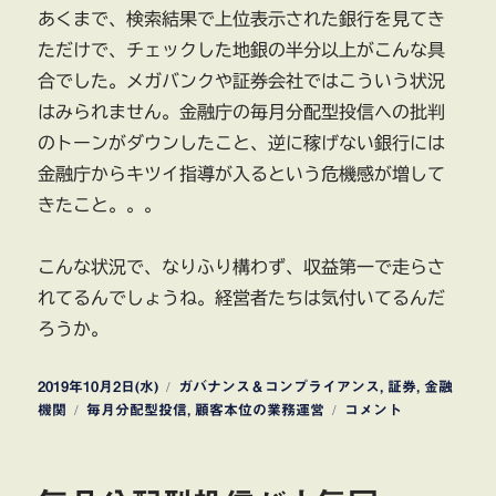
あくまで、検索結果で上位表示された銀行を見てき
ただけで、チェックした地銀の半分以上がこんな具
合でした。メガバンクや証券会社ではこういう状況
はみられません。金融庁の毎月分配型投信への批判
のトーンがダウンしたこと、逆に稼げない銀行には
金融庁からキツイ指導が入るという危機感が増して
きたこと。。。
こんな状況で、なりふり構わず、収益第一で走らさ
れてるんでしょうね。経営者たちは気付いてるんだ
ろうか。
投
カ
2019年10月2日(水)
ガバナンス＆コンプライアンス
,
証券
,
金融
稿
タ
テ
毎
機関
毎月分配型投信
,
顧客本位の業務運営
コメント
日:
グ
ゴ
月
リ
分
ー
配