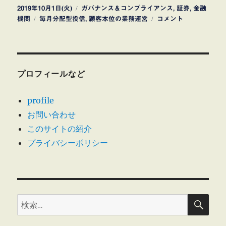
投
カ
2019年10月1日(火)
ガバナンス＆コンプライアンス
,
証券
,
金融
稿
タ
テ
毎
機関
毎月分配型投信
,
顧客本位の業務運営
コメント
日:
グ
ゴ
月
リ
分
ー
配
型
投
プロフィールなど
信
が
profile
人
お問い合わせ
気
回
このサイトの紹介
復？
プライバシーポリシー
地
銀
に
お
け
検
る
検
索
顧
索:
客