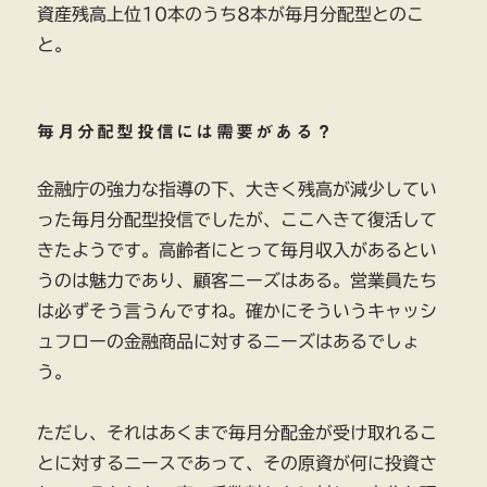
資産残高上位10本のうち8本が毎月分配型とのこ
営
と。
（２）
に
毎月分配型投信には需要がある？
金融庁の強力な指導の下、大きく残高が減少してい
った毎月分配型投信でしたが、ここへきて復活して
きたようです。高齢者にとって毎月収入があるとい
うのは魅力であり、顧客ニーズはある。営業員たち
は必ずそう言うんですね。確かにそういうキャッシ
ュフローの金融商品に対するニーズはあるでしょ
う。
ただし、それはあくまで毎月分配金が受け取れるこ
とに対するニースであって、その原資が何に投資さ