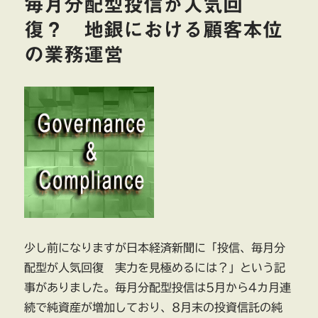
毎月分配型投信が人気回
型
投
復？ 地銀における顧客本位
信
の業務運営
が
人
気
回
復？
地
銀
に
お
け
る
顧
客
本
少し前になりますが日本経済新聞に「投信、毎月分
位
配型が人気回復 実力を見極めるには？」という記
の
事がありました。毎月分配型投信は5月から4カ月連
業
務
続で純資産が増加しており、8月末の投資信託の純
運