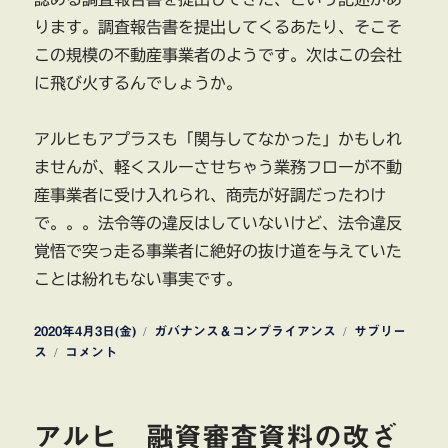
ります。調査報告書を提出してくるあたり、そこそ
この規模の不動産事業者のようです。次はこの会社
に飛び火するんでしょうか。
アルヒもアプラスも「関与してなかった」かもしれ
ませんが、軽くスルーさせちゃう業務フローが不動
産事業者に受け入れられ、商売が好調だったわけ
で。。。法令等の違反はしていないけど、法令違反
覚悟で突っ走る事業者に絶好の抜け道を与えていた
ことは紛れもない事実です。
投
カ
タ
2020年4月3日(金)
ガバナンス＆コンプライアンス
サブリー
稿
ア
テ
グ
ス
コメント
日:
ル
ゴ
ヒ
リ
ア
ー
アルヒ 融資審査資料の改ざ
プ