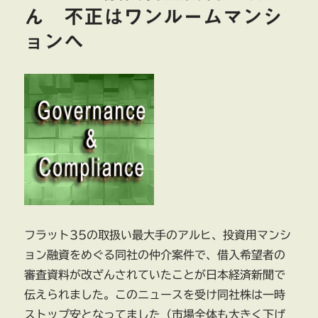
ラ
ん 不正はワンルームマンシ
ス
ョンへ
不
動
産
融
資
書
類
改
ざ
ん
に
関
与
せ
フラット35の取扱い最大手のアルヒ、投資用マンシ
ず
ョン融資をめぐる同社の仲介案件で、借入希望者の
に
審査資料が改ざんされていたことが日本経済新聞で
伝えられました。このニュースを受け同社株は一時
ストップ安となってました（市場全体も大きく下げ