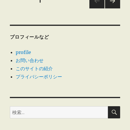
投
固定ページ
1
再
建
次の
稿
策
ペー
ジ
に
の
プロフィールなど
ペ
profile
ー
お問い合わせ
このサイトの紹介
ジ
プライバシーポリシー
送
り
検
検
索
索: