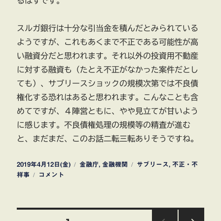
るはずです。
スルガ銀行は十分な引当金を積んだとみられている
ようですが、これもあくまで不正である可能性が高
い融資分だと思われます。それ以外の投資用不動産
に対する融資も（たとえ不正がなかった案件だとし
ても）、サブリースショックの規模次第では不良債
権化する恐れはあると思われます。こんなことも含
めてですが、４陣営ともに、やや見立てが甘いよう
に感じます。不良債権処理の規模等の精査が進む
と、まだまだ、このお話二転三転ありそうですね。
投
カ
タ
2019年4月12日(金)
金融庁
,
金融機関
サブリース
,
不正・不
稿
ス
テ
グ
祥事
コメント
日:
ル
ゴ
ガ
リ
銀
ー
行