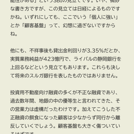
能性がある」というSBIの見立てです。いや、微妙
な書き方ですが、この見立ては日経によるものです
かね。いずれにしても、ここでいう「個人に強い」
とか「顧客基盤」って、幻想に過ぎないですから
ね。
他にも、不祥事後も貸出金利回りが3.35％だとか、
実質業務純益が423憶円で、ライバルの静岡銀行を
上回るなどという見立てもあります。これらも決し
て将来のスルガ銀行を表したものではありません。
投資用不動産向け融資の多くが不正な融資であり、
過去数年間、地銀の中の優等生と言われてきた、そ
の営業力は虚構だったわけです。加えてこうした不
正融資の餌食になった顧客は少なからず同行から離
反していくでしょう。顧客基盤も大きく傷ついてい