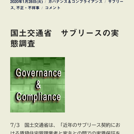
投
カ
タ
2020年1月28日(火)
ガバナンス＆コンプライアンス
サブリー
稿
ア
テ
グ
ス
,
不正・不祥事
コメント
日:
ル
ゴ
ヒ
リ
融
ー
国土交通省 サブリースの実
資
審
態調査
査
資
料
の
改
ざ
ん
不
正
は
ワ
ン
ル
7/3 国土交通省は、「近年のサブリース契約にお
ー
ける賃貸住宅管理業者と家主との間での家賃保証を
ム