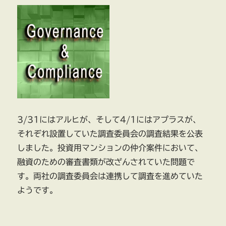
3
月
期
800
億
円
の
赤
字
に
3/31にはアルヒが、そして4/1にはアプラスが、
それぞれ設置していた調査委員会の調査結果を公表
しました。投資用マンションの仲介案件において、
融資のための審査書類が改ざんされていた問題で
す。両社の調査委員会は連携して調査を進めていた
ようです。