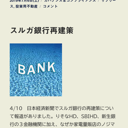
投
カ
タ
2019年7月6日(土)
ガバナンス＆コンプライアンス
サブリー
稿
国
テ
グ
ス
,
投資用不動産
コメント
日:
土
ゴ
交
リ
通
ー
スルガ銀行再建策
省
サ
ブ
リ
ー
ス
の
実
態
調
査
に
4/10 日本経済新聞でスルガ銀行の再建策につい
て報道がありました。りそなHD、SBIHD、新生銀
行の３金融機関に加え、なぜか家電量販店のノジマ