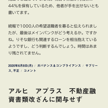
44％を保有しているため、他者が手を出せないとも
書いてます。
続報で1000人の希望退職者を募ると伝えられまし
たが、最後はメインバンクがどう考えるか。ですか
ね。りそな銀行も関連するローンを相当抱えている
ようですし、どう判断するんでしょう。時間はあま
り残されてません。
投
カ
タ
2020年6月8日(月)
ガバナンス＆コンプライアンス
サブリー
稿
レ
テ
グ
ス
,
不正
コメント
日:
オ
ゴ
パ
リ
レ
ー
アルヒ アプラス 不動産融
ス
21
資書類改ざんに関与せず
2020
年