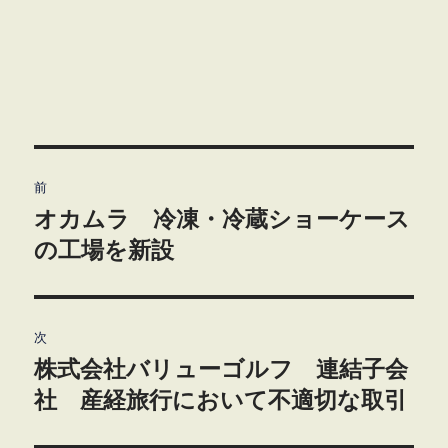
投
前
稿
オカムラ 冷凍・冷蔵ショーケース
前
の
の工場を新設
ナ
投
ビ
稿:
ゲ
次
株式会社バリューゴルフ 連結子会
次
ー
の
社 産経旅行において不適切な取引
シ
投