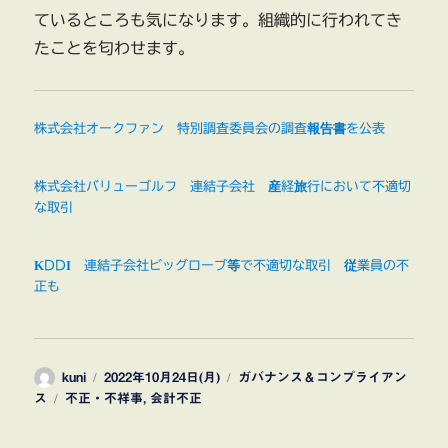
ているところも気になります。組織的に行われてき
たことを匂わせます。
株式会社オークファン 特別調査委員会の調査報告書を公表
株式会社バリューゴルフ 連結子会社 産経旅行において不適切
な取引
KDDI 連結子会社ビッグローブ等で不適切な取引 従業員の不
正も
投
投
カ
kuni
2022年10月24日(月)
ガバナンス＆コンプライアン
稿
タ
稿
テ
ス
不正・不祥事
,
会計不正
者
グ
日:
ゴ
リ