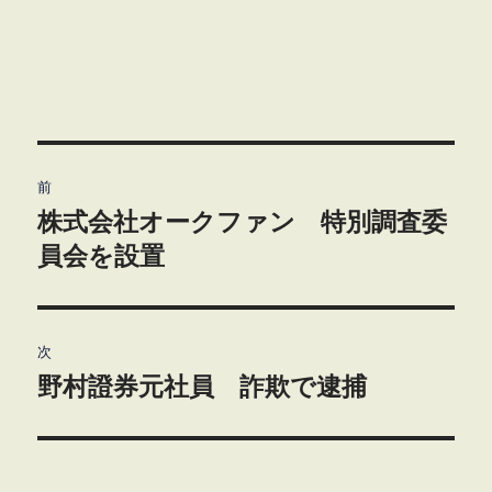
投
前
稿
株式会社オークファン 特別調査委
前
の
員会を設置
ナ
投
ビ
稿:
ゲ
次
野村證券元社員 詐欺で逮捕
次
ー
の
シ
投
稿:
ョ