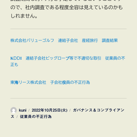
ので、社内調査である程度全容は見えているのかも
しれません。
株式会社バリューゴルフ 連結子会社 産経旅行 調査結果
KDDI 連結子会社ビッグローブ等で不適切な取引 従業員の不
正も
東海リース株式会社 子会社役員の不正行為
投
投
カ
kuni
2022年10月25日(火)
ガバナンス＆コンプライアン
稿
タ
稿
テ
ス
従業員の不正行為
者
グ
日:
ゴ
リ
ー