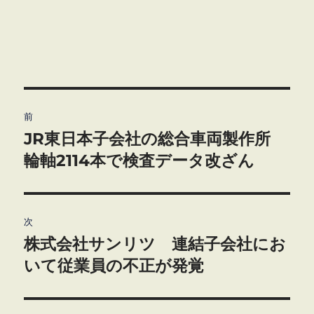
投
前
稿
JR東日本子会社の総合車両製作所
前
の
輪軸2114本で検査データ改ざん
ナ
投
ビ
稿:
ゲ
次
株式会社サンリツ 連結子会社にお
次
ー
の
いて従業員の不正が発覚
シ
投
稿:
ョ