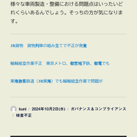
様々な車両製造・整備における問題点はいったいど
れくらいあるんでしょう。そっちの方が気になりま
す。
JR貨物 貨物列車の組み立てで不正が発覚
輪軸組立作業不正 東京メトロ、都営地下鉄、都電でも
東海旅客鉄道（JR東海）でも輪軸組立作業で問題が
投
投
カ
kuni
2024年10月2日(水)
ガバナンス＆コンプライアンス
タ
稿
稿
テ
検査不正
グ
者
日:
ゴ
リ
ー