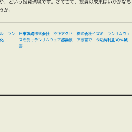
か、という投資環境です。さてさて、投資の成果はいかがなも
うか。
ル ラン
日東製網株式会社 不正アクセ
株式会社イズミ ランサムウェ
化
スを受けランサムウェア感染被
ア被害で 今期純利益30%減
害