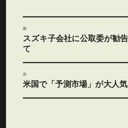
投
前
稿
スズキ子会社に公取委が勧
前
の
ナ
て
投
ビ
稿:
ゲ
次
米国で「予測市場」が大人
ー
次
の
シ
投
ョ
稿:
ン