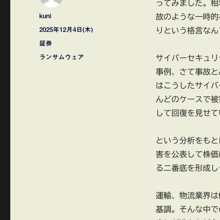
ってみました。相
投
kuni
故のような一時的
稿
投
2025年12月4日(木)
りという格言なん
者
稿
カ
証券
日:
テ
タ
ランサムウェア
サイバーセキュリ
ゴ
グ
事例、さて事故と
リ
ー
はこうしたサイバ
んどのケースで被
して回復を見せて
という分析をもと
害を公表して株価
る二番底を形成し
運輸、物流業界は
基調。そんな中で