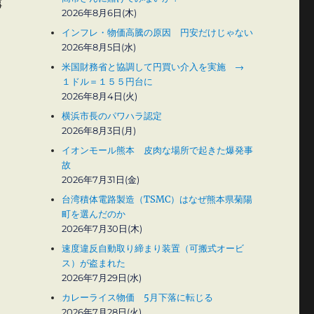
事
2026年8月6日(木)
インフレ・物価高騰の原因 円安だけじゃない
2026年8月5日(水)
米国財務省と協調して円買い介入を実施 →
１ドル＝１５５円台に
2026年8月4日(火)
横浜市長のパワハラ認定
2026年8月3日(月)
イオンモール熊本 皮肉な場所で起きた爆発事
故
2026年7月31日(金)
台湾積体電路製造（TSMC）はなぜ熊本県菊陽
町を選んだのか
2026年7月30日(木)
速度違反自動取り締まり装置（可搬式オービ
ス）が盗まれた
2026年7月29日(水)
カレーライス物価 5月下落に転じる
2026年7月28日(火)