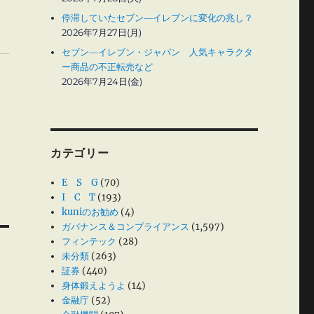
停滞していたセブン―イレブンに変化の兆し？
2026年7月27日(月)
セブン―イレブン・ジャパン 人気キャラクタ
ー商品の不正転売など
2026年7月24日(金)
カテゴリー
E S G
(70)
I C T
(193)
kuniのお勧め
(4)
ガバナンス＆コンプライアンス
(1,597)
フィンテック
(28)
未分類
(263)
証券
(440)
身体鍛えようよ
(14)
金融庁
(52)