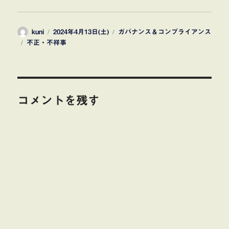
投
投
カ
kuni
2024年4月13日(土)
ガバナンス＆コンプライアンス
タ
稿
稿
テ
不正・不祥事
グ
者
日:
ゴ
リ
ー
コメントを残す