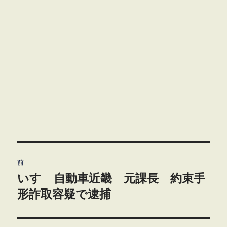
投
前
稿
いすゞ自動車近畿 元課長 約束手
前
の
形詐取容疑で逮捕
ナ
投
ビ
稿: