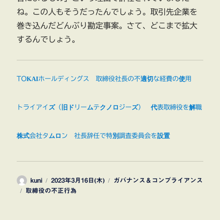
ね。この人もそうだったんでしょう。取引先企業を
巻き込んだどんぶり勘定事案。さて、どこまで拡大
するんでしょう。
TOKAIホールディングス 取締役社長の不適切な経費の使用
トライアイズ（旧ドリームテクノロジーズ） 代表取締役を解職
株式会社タムロン 社長辞任で特別調査委員会を設置
投
投
カ
kuni
2023年3月16日(木)
ガバナンス＆コンプライアンス
タ
稿
稿
テ
取締役の不正行為
グ
者
日:
ゴ
リ