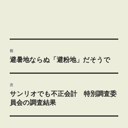
投
前
稿
避暑地ならぬ「避粉地」だそうで
前
の
ナ
投
ビ
稿:
次
サンリオでも不正会計 特別調査委
ゲ
次
の
員会の調査結果
ー
投
シ
稿: