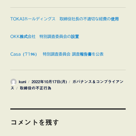
TOKAIホールディングス 取締役社長の不適切な経費の使用
OKK株式会社 特別調査委員会の設置
Casa（7196） 特別調査委員会 調査報告書を公表
投
投
カ
kuni
2022年10月17日(月)
ガバナンス＆コンプライアン
稿
タ
稿
テ
ス
取締役の不正行為
者
グ
日:
ゴ
リ
ー
コメントを残す