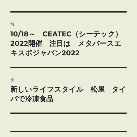
投
前
稿
10/18～ CEATEC（シーテック）
前
の
2022開催 注目は メタバースエ
ナ
投
キスポジャパン2022
ビ
稿:
ゲ
次
ー
新しいライフスタイル 松屋 タイ
次
シ
の
パで冷凍食品
投
ョ
稿:
ン