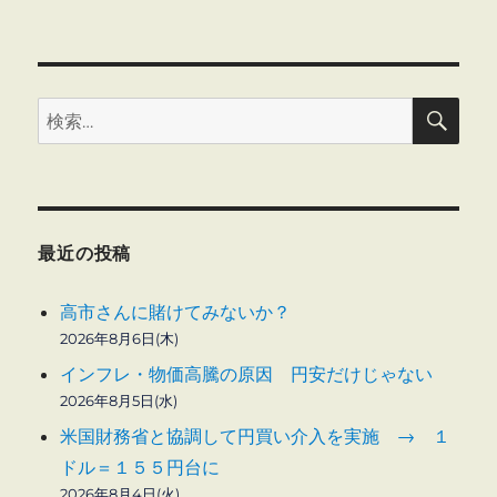
事
は
監
査
検
役
検
索
に
索:
報
告
に
最近の投稿
高市さんに賭けてみないか？
2026年8月6日(木)
インフレ・物価高騰の原因 円安だけじゃない
2026年8月5日(水)
米国財務省と協調して円買い介入を実施 → １
ドル＝１５５円台に
2026年8月4日(火)