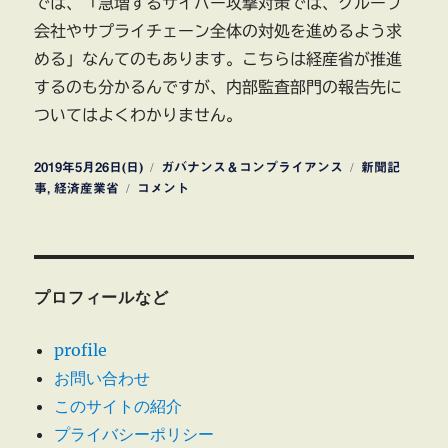
では、「急増するサイバー攻撃対策では、グループ
会社やサプライチェーン全体の対処を進めるよう求
める」なんてのもあります。こちらは経産省が推進
するのも分かるんですが、内部監査部門の報告先に
ついてはよくわかりません。
投
カ
タ
2019年5月26日(日)
ガバナンス＆コンプライアンス
新聞記
稿
内
テ
グ
事
,
経済産業省
コメント
日:
部
ゴ
監
リ
査
ー
部
門
プロフィールなど
が
発
profile
見
お問い合わせ
し
た
このサイトの紹介
不
プライバシーポリシー
祥