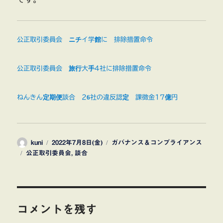
公正取引委員会 ニチイ学館に 排除措置命令
公正取引委員会 旅行大手4社に排除措置命令
ねんきん定期便談合 26社の違反認定 課徴金17億円
投
投
カ
kuni
2022年7月8日(金)
ガバナンス＆コンプライアンス
タ
稿
稿
テ
公正取引委員会
,
談合
グ
者
日:
ゴ
リ
ー
コメントを残す