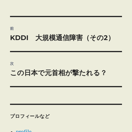
投
前
稿
KDDI 大規模通信障害（その2）
前
の
ナ
投
ビ
稿:
次
この日本で元首相が撃たれる？
ゲ
次
の
ー
投
シ
稿:
ョ
プロフィールなど
ン
profile