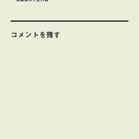
グ
者
日:
ゴ
リ
ー
コメントを残す