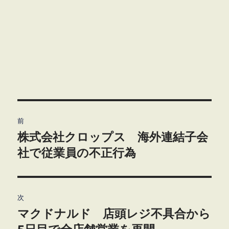
投
前
稿
株式会社クロップス 海外連結子会
前
の
社で従業員の不正行為
ナ
投
ビ
稿:
ゲ
次
マクドナルド 店頭レジ不具合から
次
ー
の