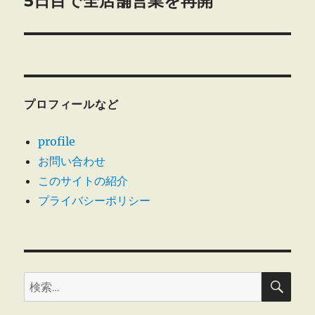
5日目で全店舗営業を再開
シ
投
稿:
ョ
ン
プロフィールなど
profile
お問い合わせ
このサイトの紹介
プライバシーポリシー
検
検
索
索: