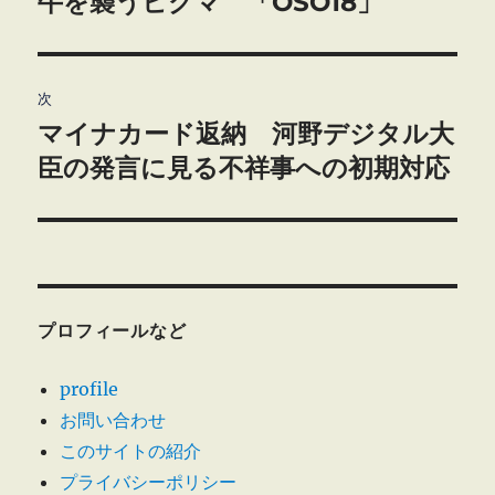
牛を襲うヒグマ 「OSO18」
前
の
ナ
投
ビ
稿:
次
マイナカード返納 河野デジタル大
ゲ
次
の
臣の発言に見る不祥事への初期対応
ー
投
シ
稿:
ョ
ン
プロフィールなど
profile
お問い合わせ
このサイトの紹介
プライバシーポリシー