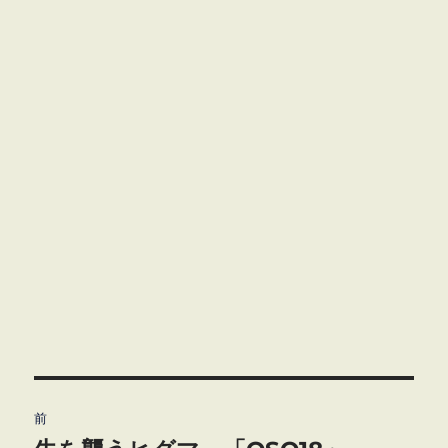
投
前
稿