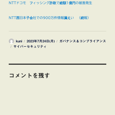
NTTドコモ フィッシング詐欺で総額1億円の被害発生
NTT西日本子会社での900万件情報漏えい （続報）
投
投
カ
kuni
2023年7月24日(月)
ガバナンス＆コンプライアンス
タ
稿
稿
テ
サイバーセキュリティ
グ
者
日:
ゴ
リ
ー
コメントを残す