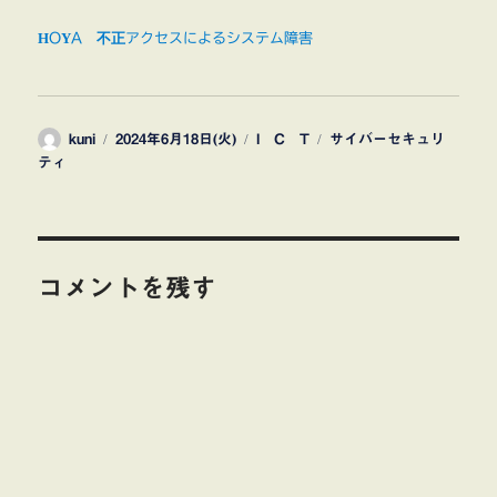
HOYA 不正アクセスによるシステム障害
投
投
カ
タ
kuni
2024年6月18日(火)
I C T
サイバーセキュリ
稿
稿
テ
グ
ティ
者
日:
ゴ
リ
ー
コメントを残す