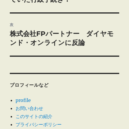
ナ
投
ビ
稿:
ゲ
次
株式会社FPパートナー ダイヤモ
次
ー
の
ンド・オンラインに反論
シ
投
稿:
ョ
ン
プロフィールなど
profile
お問い合わせ
このサイトの紹介
プライバシーポリシー