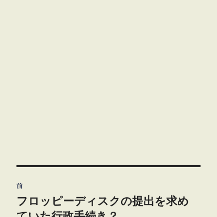
投
前
稿
フロッピーディスクの提出を求め
前
の
ていた行政手続き？