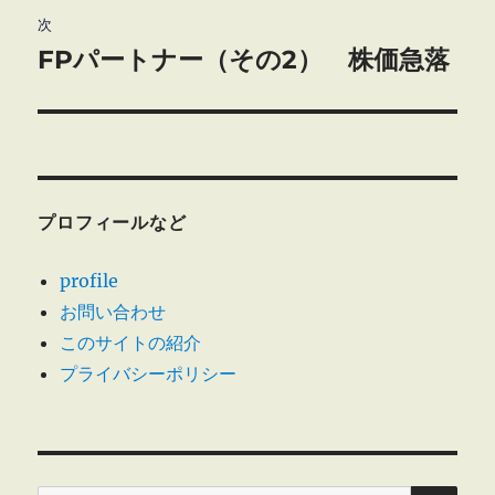
ゲ
次
FPパートナー（その2） 株価急落
次
ー
の
シ
投
稿:
ョ
ン
プロフィールなど
profile
お問い合わせ
このサイトの紹介
プライバシーポリシー
検