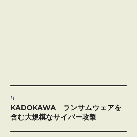
投
前
稿
KADOKAWA ランサムウェアを
前
の
含む大規模なサイバー攻撃
ナ
投
ビ
稿: