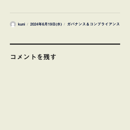
投
投
カ
kuni
2024年6月19日(水)
ガバナンス＆コンプライアンス
稿
稿
テ
者
日:
ゴ
リ
ー
コメントを残す