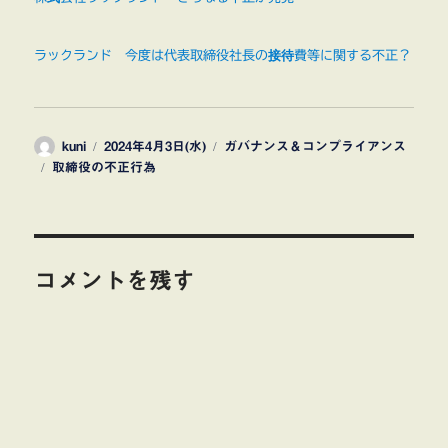
ラックランド 今度は代表取締役社長の接待費等に関する不正？
投
投
カ
kuni
2024年4月3日(水)
ガバナンス＆コンプライアンス
タ
稿
稿
テ
取締役の不正行為
グ
者
日:
ゴ
リ
ー
コメントを残す