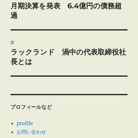
の
月期決算を発表 6.4億円の債務超
ナ
投
過
ビ
稿:
ゲ
次
ー
ラックランド 渦中の代表取締役社
次
シ
の
長とは
投
ョ
稿:
ン
プロフィールなど
profile
お問い合わせ