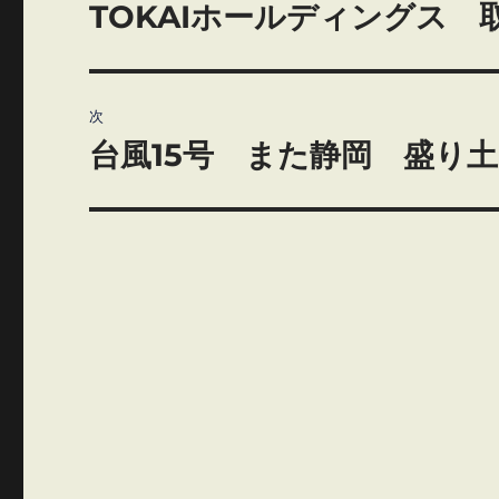
稿
TOKAIホールディングス
前
の
ナ
投
ビ
稿:
次
ゲ
台風15号 また静岡 盛り
次
の
ー
投
シ
稿:
ョ
ン