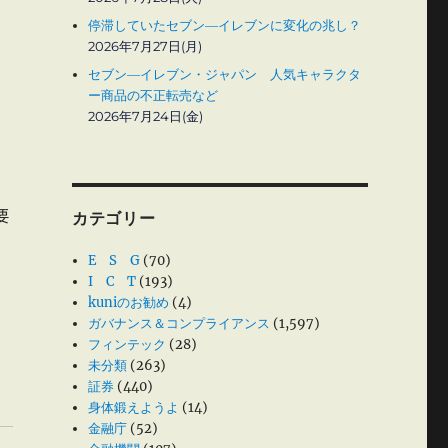
停滞していたセブン―イレブンに変化の兆し？
2026年7月27日(月)
セブン―イレブン・ジャパン 人気キャラクタ
ー商品の不正転売など
2026年7月24日(金)
要
カテゴリー
E S G
(70)
I C T
(193)
kuniのお勧め
(4)
ガバナンス＆コンプライアンス
(1,597)
フィンテック
(28)
未分類
(263)
証券
(440)
身体鍛えようよ
(14)
金融庁
(52)