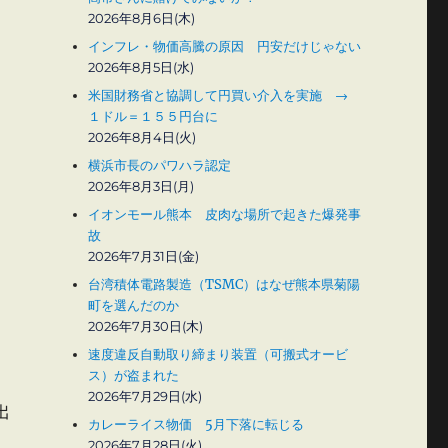
2026年8月6日(木)
インフレ・物価高騰の原因 円安だけじゃない
2026年8月5日(水)
米国財務省と協調して円買い介入を実施 →
１ドル＝１５５円台に
2026年8月4日(火)
横浜市長のパワハラ認定
2026年8月3日(月)
イオンモール熊本 皮肉な場所で起きた爆発事
故
2026年7月31日(金)
台湾積体電路製造（TSMC）はなぜ熊本県菊陽
町を選んだのか
2026年7月30日(木)
速度違反自動取り締まり装置（可搬式オービ
ス）が盗まれた
2026年7月29日(水)
出
カレーライス物価 5月下落に転じる
2026年7月28日(火)