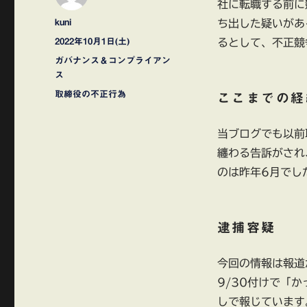
社に転職する前に
投
kuni
ち出した疑いがあ
稿
投
2022年10月1日(土)
るとして、不正競
者
稿
カ
ガバナンス＆コンプライアン
日:
テ
ス
ゴ
タ
取締役の不正行為
ここまでの経
リ
グ
ー
当ブログでも以前
纏わる告訴がされ
のは昨年6月でし
逮捕容疑
今回の情報は報道
9/30付けで「
しで報じています