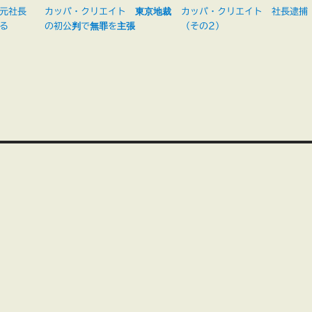
 元社長
カッパ・クリエイト 東京地裁
カッパ・クリエイト 社長逮捕
る
の初公判で無罪を主張
（その2）