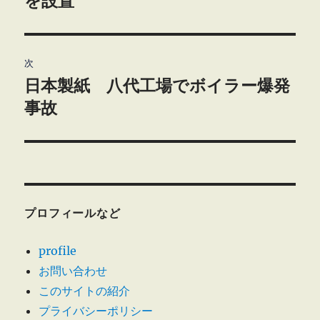
を設置
ビ
稿:
ゲ
次
ー
日本製紙 八代工場でボイラー爆発
次
シ
の
事故
投
ョ
稿:
ン
プロフィールなど
profile
お問い合わせ
このサイトの紹介
プライバシーポリシー