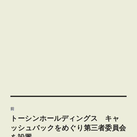
投
前
稿
トーシンホールディングス キャ
前
の
ッシュバックをめぐり第三者委員会
ナ
投