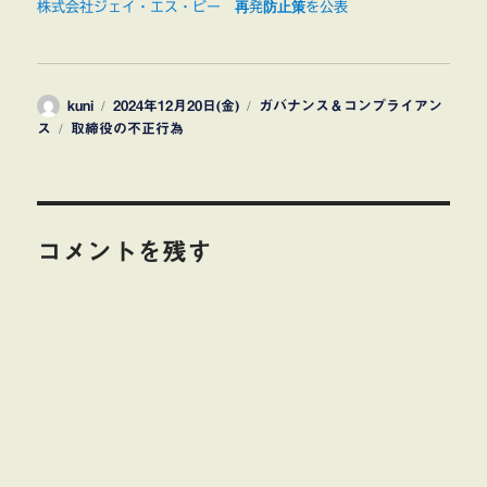
株式会社ジェイ・エス・ビー 再発防止策を公表
投
投
カ
kuni
2024年12月20日(金)
ガバナンス＆コンプライアン
稿
タ
稿
テ
ス
取締役の不正行為
者
グ
日:
ゴ
リ
ー
コメントを残す