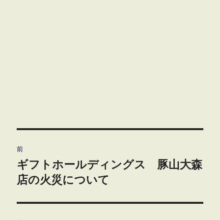
投
前
稿
ギフトホールディングス 豚山大森
前
の
店の火災について
ナ
投
ビ
稿: