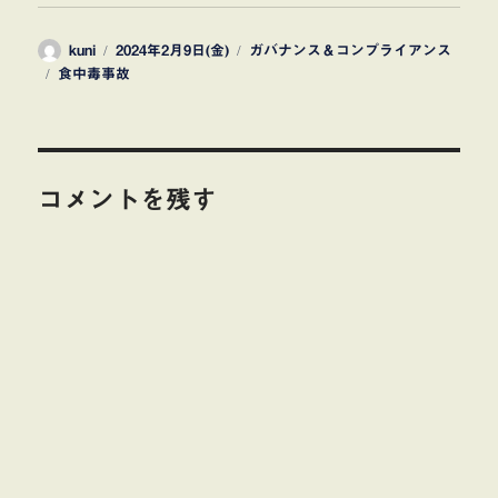
投
投
カ
kuni
2024年2月9日(金)
ガバナンス＆コンプライアンス
タ
稿
稿
テ
食中毒事故
グ
者
日:
ゴ
リ
ー
コメントを残す