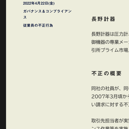
稿
投
2022年4月22日(金)
者
稿
カ
ガバナンス＆コンプライアン
日:
テ
ス
長野計器
ゴ
タ
従業員の不正行為
リ
グ
長野計器は圧力計
ー
御機器の専業メー
引所プライム市場
不正の概要
同社の社員が、同
2007年3月頃
い請求に対する不
取引先担当者が実
ンス作業等を実施