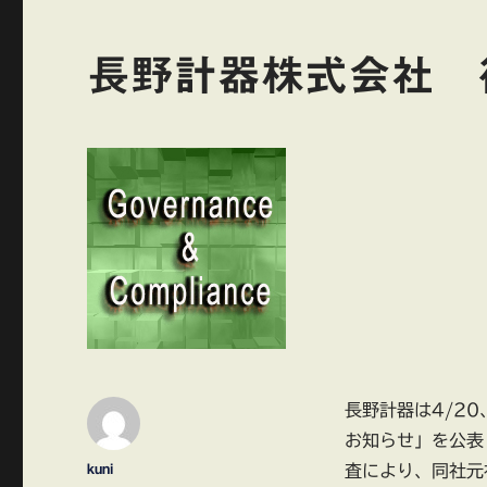
長野計器株式会社 
長野計器は4/2
お知らせ」を公表
投
kuni
査により、同社元