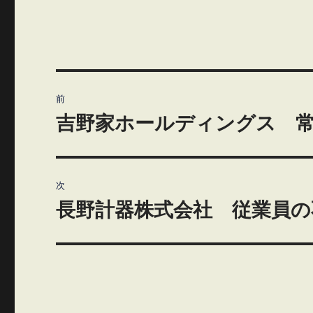
投
前
稿
吉野家ホールディングス 常
前
の
ナ
投
ビ
稿:
次
ゲ
長野計器株式会社 従業員の
次
の
ー
投
シ
稿:
ョ