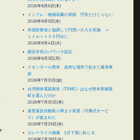
2026年8月6日(木)
インフレ・物価高騰の原因 円安だけじゃない
2026年8月5日(水)
米国財務省と協調して円買い介入を実施 →
１ドル＝１５５円台に
2026年8月4日(火)
横浜市長のパワハラ認定
2026年8月3日(月)
イオンモール熊本 皮肉な場所で起きた爆発事
故
2026年7月31日(金)
台湾積体電路製造（TSMC）はなぜ熊本県菊陽
町を選んだのか
2026年7月30日(木)
な
速度違反自動取り締まり装置（可搬式オービ
ス）が盗まれた
2026年7月29日(水)
ナ
カレーライス物価 5月下落に転じる
2026年7月28日(火)