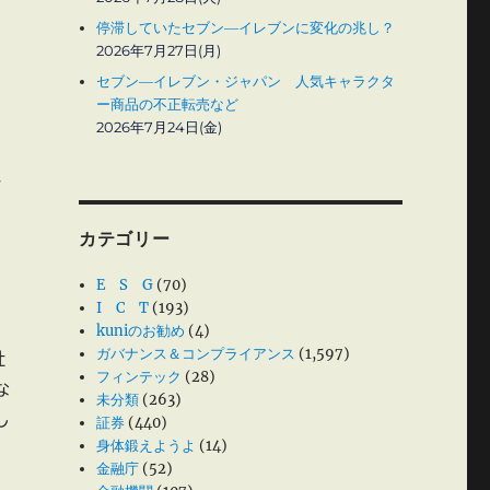
停滞していたセブン―イレブンに変化の兆し？
2026年7月27日(月)
セブン―イレブン・ジャパン 人気キャラクタ
ー商品の不正転売など
2026年7月24日(金)
分
カテゴリー
E S G
(70)
I C T
(193)
kuniのお勧め
(4)
ガバナンス＆コンプライアンス
(1,597)
社
フィンテック
(28)
な
未分類
(263)
し
証券
(440)
身体鍛えようよ
(14)
金融庁
(52)