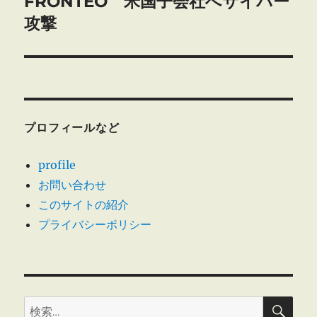
FRONTEO 米国子会社へサイバー
次
ー
の
攻撃
シ
投
稿:
ョ
ン
プロフィールなど
profile
お問い合わせ
このサイトの紹介
プライバシーポリシー
検
検
索