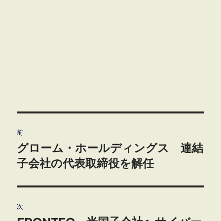
投
前
稿
グローム・ホールディングス 連結
前
の
子会社の代表取締役を解任
ナ
投
ビ
稿:
ゲ
次