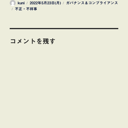
投
投
カ
kuni
2022年5月23日(月)
ガバナンス＆コンプライアンス
タ
稿
稿
テ
不正・不祥事
グ
者
日:
ゴ
リ
ー
コメントを残す