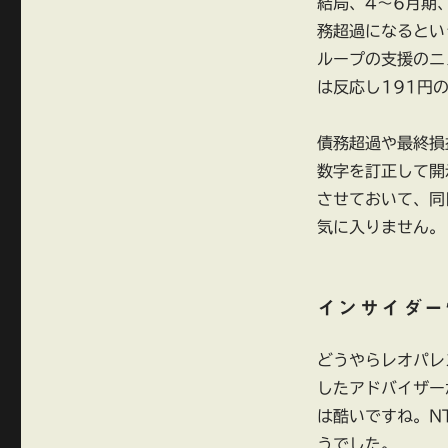
漏
結局、4～6月期
れ
務超過になるとい
る
ループの支援のニ
イ
ン
は反応し191円
サ
イ
債務超過や最終損
ダ
ー
数字を訂正して開
情
させておいて、同
報
気に入りません。
に
インサイダー
どうやらレオパレ
したアドバイザー
は酷いですね。N
うでした。