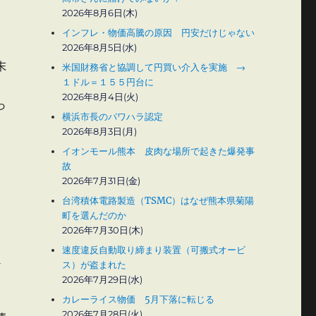
2026年8月6日(木)
インフレ・物価高騰の原因 円安だけじゃない
2026年8月5日(水)
末
米国財務省と協調して円買い介入を実施 →
１ドル＝１５５円台に
2026年8月4日(火)
っ
横浜市長のパワハラ認定
2026年8月3日(月)
イオンモール熊本 皮肉な場所で起きた爆発事
故
2026年7月31日(金)
台湾積体電路製造（TSMC）はなぜ熊本県菊陽
町を選んだのか
2026年7月30日(木)
速度違反自動取り締まり装置（可搬式オービ
超
ス）が盗まれた
2026年7月29日(水)
カレーライス物価 5月下落に転じる
2026年7月28日(火)