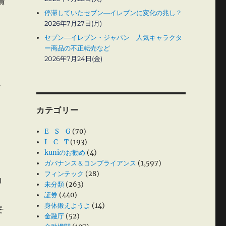
債
停滞していたセブン―イレブンに変化の兆し？
2026年7月27日(月)
セブン―イレブン・ジャパン 人気キャラクタ
ー商品の不正転売など
2026年7月24日(金)
行
カテゴリー
E S G
(70)
I C T
(193)
kuniのお勧め
(4)
ガバナンス＆コンプライアンス
(1,597)
フィンテック
(28)
り
未分類
(263)
証券
(440)
身体鍛えようよ
(14)
そ
金融庁
(52)