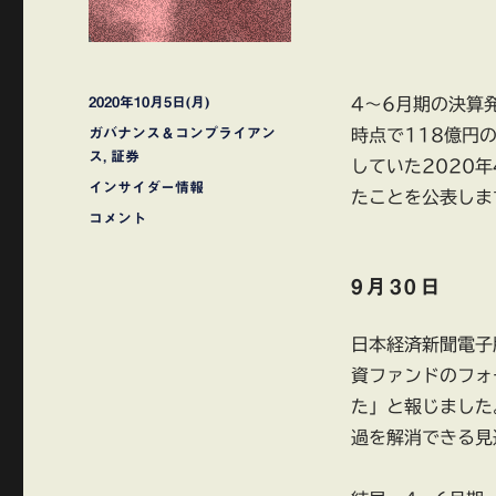
投
2020年10月5日(月)
4～6月期の決算
稿
カ
ガバナンス＆コンプライアン
時点で118億円
日:
テ
ス
,
証券
していた2020
ゴ
タ
インサイダー情報
たことを公表しま
リ
グ
レ
コメント
ー
オ
パ
9月30日
レ
ス
21
日本経済新聞電子
債
資ファンドのフォ
務
超
た」と報じました
過
過を解消できる見
回
避