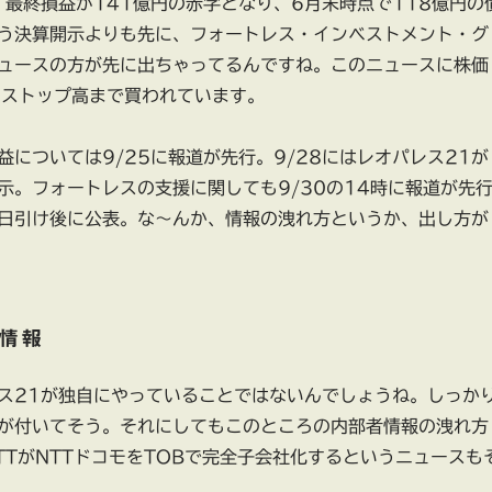
、最終損益が141億円の赤字となり、6月末時点で118億円の
う決算開示よりも先に、フォートレス・インベストメント・グ
ュースの方が先に出ちゃってるんですね。このニュースに株価
のストップ高まで買われています。
益については9/25に報道が先行。9/28にはレオパレス21が
示。フォートレスの支援に関しても9/30の14時に報道が先
日引け後に公表。な～んか、情報の洩れ方というか、出し方が
情報
ス21が独自にやっていることではないんでしょうね。しっか
が付いてそう。それにしてもこのところの内部者情報の洩れ方
TTがNTTドコモをTOBで完全子会社化するというニュースも