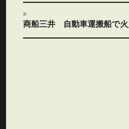
投
ビ
稿:
次
ゲ
商船三井 自動車運搬船で火
次
の
ー
投
シ
稿:
ョ
ン