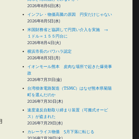
2026年8月6日(木)
インフレ・物価高騰の原因 円安だけじゃない
2026年8月5日(水)
米国財務省と協調して円買い介入を実施 →
１ドル＝１５５円台に
2026年8月4日(火)
横浜市長のパワハラ認定
2026年8月3日(月)
イオンモール熊本 皮肉な場所で起きた爆発事
故
2026年7月31日(金)
台湾積体電路製造（TSMC）はなぜ熊本県菊陽
町を選んだのか
2026年7月30日(木)
速度違反自動取り締まり装置（可搬式オービ
ス）が盗まれた
月
2026年7月29日(水)
カレーライス物価 5月下落に転じる
2026年7月28日(火)