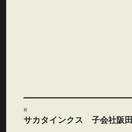
投
前
稿
サカタインクス 子会社阪
前
の
ナ