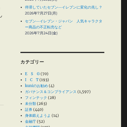
停滞していたセブン―イレブンに変化の兆し？
係
2026年7月27日(月)
し
セブン―イレブン・ジャパン 人気キャラクタ
ー商品の不正転売など
2026年7月24日(金)
カテゴリー
E S G
(70)
I C T
(193)
kuniのお勧め
(4)
ガバナンス＆コンプライアンス
(1,597)
フィンテック
(28)
未分類
(263)
証券
(440)
身体鍛えようよ
(14)
金融庁
(52)