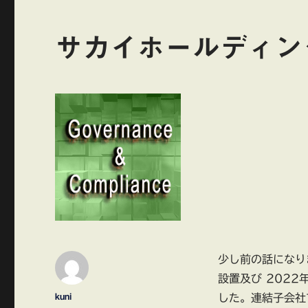
サカイホールディン
少し前の話になり
設置及び 202
投
kuni
した。連結子会社