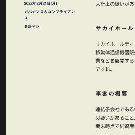
稿
投
2022年2月21日(月)
大計上の疑いがあ
者
稿
カ
ガバナンス＆コンプライアン
日:
テ
ス
ゴ
タ
会計不正
サカイホール
リ
グ
ー
サカイホールディ
移動体通信機器販
業などを展開する
ですね。
事案の概要
連結子会社である
の疑いがあること
期末時点で純資産