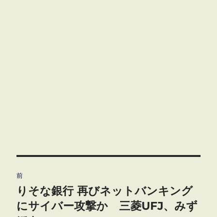
投
前
稿
りそな銀行 再びネットバンキング
前
の
にサイバー攻撃か 三菱UFJ、みず
ナ