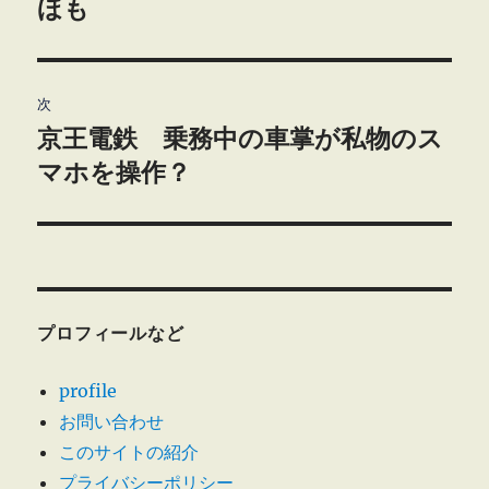
投
ほも
ビ
稿:
ゲ
次
ー
京王電鉄 乗務中の車掌が私物のス
次
シ
の
マホを操作？
投
ョ
稿:
ン
プロフィールなど
profile
お問い合わせ
このサイトの紹介
プライバシーポリシー