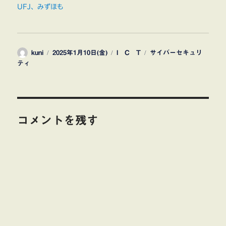
UFJ、みずほも
投
投
カ
タ
kuni
2025年1月10日(金)
I C T
サイバーセキュリ
稿
稿
テ
グ
ティ
者
日:
ゴ
リ
ー
コメントを残す