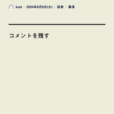
投
投
カ
タ
kuni
2024年8月6日(火)
証券
暴落
稿
稿
テ
グ
者
日:
ゴ
リ
ー
コメントを残す