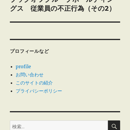
ー
の
グス 従業員の不正行為（その2）
シ
投
稿:
ョ
ン
プロフィールなど
profile
お問い合わせ
このサイトの紹介
プライバシーポリシー
検
検
索