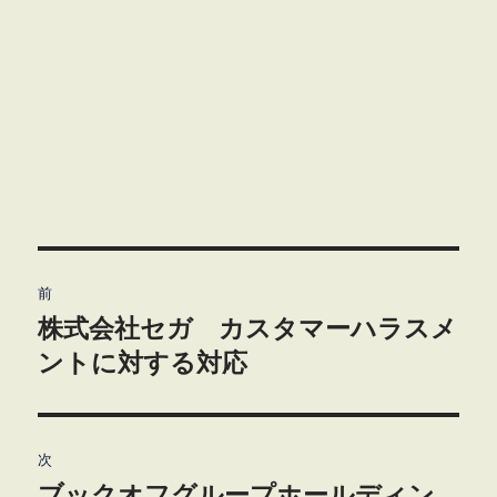
投
前
稿
株式会社セガ カスタマーハラスメ
前
の
ントに対する対応
ナ
投
ビ
稿:
ゲ
次
ブックオフグループホールディン
次