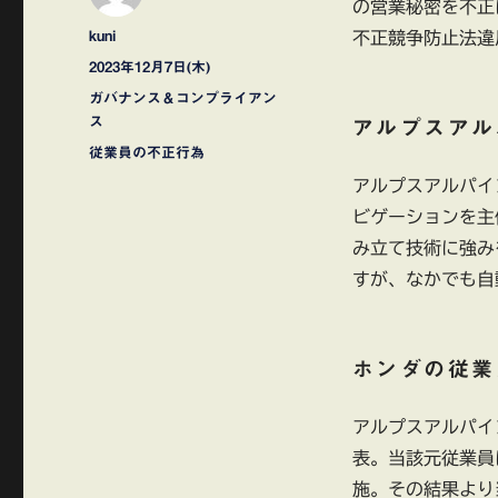
の営業秘密を不正
投
kuni
不正競争防止法違
稿
投
2023年12月7日(木)
者
稿
カ
ガバナンス＆コンプライアン
日:
テ
ス
アルプスアル
ゴ
タ
従業員の不正行為
リ
グ
アルプスアルパイ
ー
ビゲーションを主
み立て技術に強み
すが、なかでも自
ホンダの従業
アルプスアルパイ
表。当該元従業員
施。その結果より