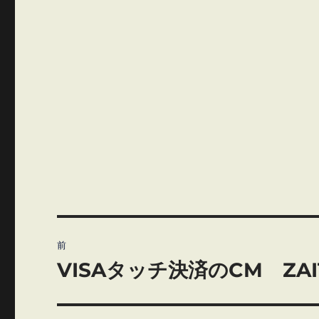
投
前
稿
VISAタッチ決済のCM ZA
前
の
ナ
投