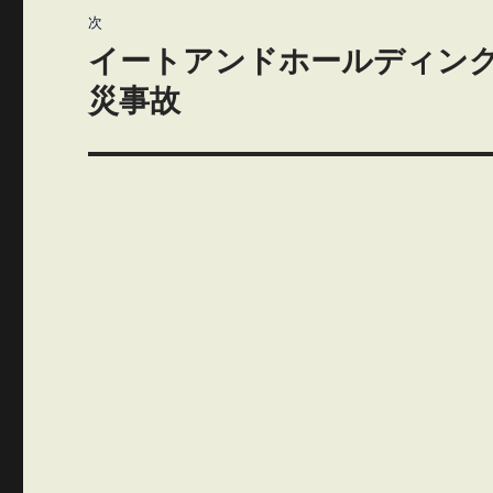
ビ
稿:
次
ゲ
イートアンドホールディン
次
の
災事故
ー
投
シ
稿:
ョ
ン