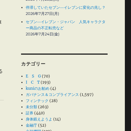
停滞していたセブン―イレブンに変化の兆し？
2026年7月27日(月)
セブン―イレブン・ジャパン 人気キャラクタ
車
ー商品の不正転売など
2026年7月24日(金)
カテゴリー
る
E S G
(70)
I C T
(193)
kuniのお勧め
(4)
ガバナンス＆コンプライアンス
(1,597)
フィンテック
(28)
未分類
(263)
証券
(440)
身体鍛えようよ
(14)
金融庁
(52)