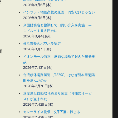
を
2026年8月6日(木)
インフレ・物価高騰の原因 円安だけじゃない
2026年8月5日(水)
米国財務省と協調して円買い介入を実施 →
１ドル＝１５５円台に
2026年8月4日(火)
横浜市長のパワハラ認定
2026年8月3日(月)
組
イオンモール熊本 皮肉な場所で起きた爆発事
故
2026年7月31日(金)
台湾積体電路製造（TSMC）はなぜ熊本県菊陽
町を選んだのか
2026年7月30日(木)
速度違反自動取り締まり装置（可搬式オービ
ス）が盗まれた
2026年7月29日(水)
カレーライス物価 5月下落に転じる
2026年7月28日(火)