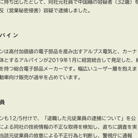
に持ち出したとして、同社元社員で中国籍の容疑者（32歳）
反（営業秘密侵害）容疑で逮捕しました。
パイン
ンは高付加価値の電子部品を産み出すアルプス電気と、カーナ
体とするアルパインが2019年1月に経営統合して発足した、
を持つ総合電子部品メーカーです。幅広いユーザー層を抱えま
動車向け販売が過半を占めています。
員
ンも12/5付けで、「退職した元従業員の逮捕について」を公
による同社の技術情報の不正な取得を検知し、直ちに調査を実
当該元従業員の故意による不正行為と判断し、警視庁に通報