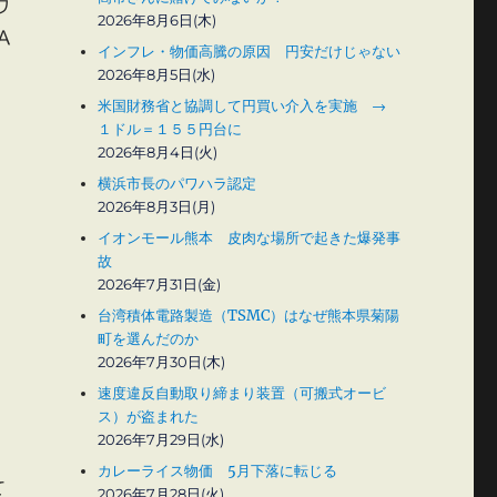
ワ
2026年8月6日(木)
A
インフレ・物価高騰の原因 円安だけじゃない
2026年8月5日(水)
米国財務省と協調して円買い介入を実施 →
１ドル＝１５５円台に
2026年8月4日(火)
横浜市長のパワハラ認定
2026年8月3日(月)
イオンモール熊本 皮肉な場所で起きた爆発事
故
2026年7月31日(金)
台湾積体電路製造（TSMC）はなぜ熊本県菊陽
町を選んだのか
2026年7月30日(木)
速度違反自動取り締まり装置（可搬式オービ
ス）が盗まれた
2026年7月29日(水)
カレーライス物価 5月下落に転じる
て
2026年7月28日(火)