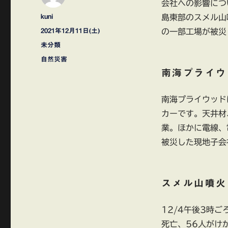
会社への影響につ
投
kuni
島東部のスメル山噴
稿
投
2021年12月11日(土)
の一部工場が被災
者
稿
カ
未分類
日:
テ
タ
自然災害
ゴ
グ
南海プライウ
リ
ー
南海プライウッド
カーです。天井材
業。ほかに電線、
被災した現地子会
スメル山噴火
12/4午後3時
死亡、56人がけ