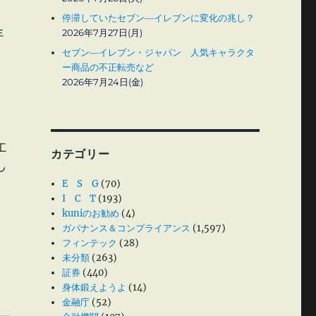
停滞していたセブン―イレブンに変化の兆し？
2026年7月27日(月)
年
セブン―イレブン・ジャパン 人気キャラクタ
ー商品の不正転売など
2026年7月24日(金)
工
カテゴリー
し
E S G
(70)
I C T
(193)
kuniのお勧め
(4)
ガバナンス＆コンプライアンス
(1,597)
フィンテック
(28)
未分類
(263)
証券
(440)
身体鍛えようよ
(14)
金融庁
(52)