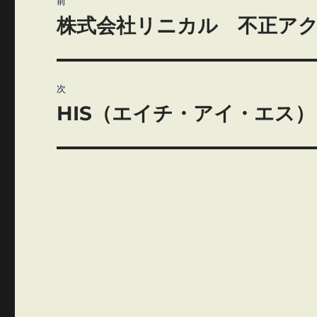
前
稿
株式会社リニカル 不正ア
前
の
ナ
投
ビ
稿:
次
ゲ
HIS（エイチ・アイ・エス）
次
の
ー
投
シ
稿:
ョ
ン