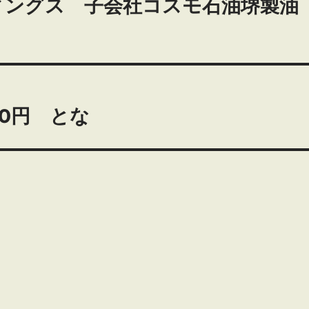
ィングス 子会社コスモ石油堺製油
00円 とな