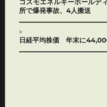
コスモエネルギーホールデ
前
の
ナ
所で爆発事故、4人搬送
投
ビ
稿:
ゲ
次
日経平均株価 年末に44,0
ー
次
の
シ
投
ョ
稿:
ン