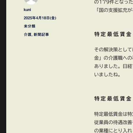
の179件となっ
投
kuni
「国の支援拡充が
稿
投
2025年4月18日(金)
者
稿
カ
未分類
日:
テ
特定最低賃金
タ
介護
,
新聞記事
ゴ
グ
リ
その解決策として
ー
金」の介護職への
ありました。日経
いましたね。
特定最低賃金
特定最低賃金は特
従業員の待遇改善
の業種にとり入れ