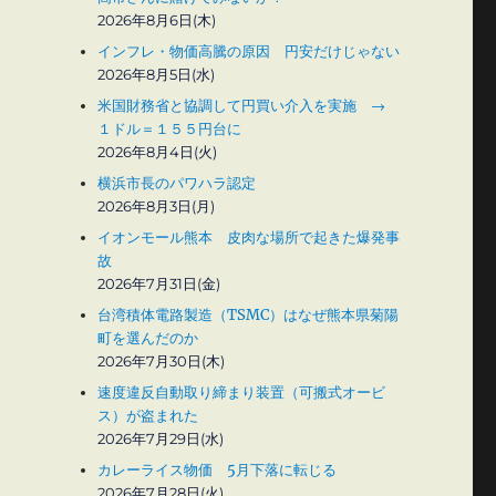
2026年8月6日(木)
。
インフレ・物価高騰の原因 円安だけじゃない
2026年8月5日(水)
米国財務省と協調して円買い介入を実施 →
１ドル＝１５５円台に
2026年8月4日(火)
横浜市長のパワハラ認定
2026年8月3日(月)
イオンモール熊本 皮肉な場所で起きた爆発事
故
2026年7月31日(金)
台湾積体電路製造（TSMC）はなぜ熊本県菊陽
町を選んだのか
2026年7月30日(木)
速度違反自動取り締まり装置（可搬式オービ
ス）が盗まれた
2026年7月29日(水)
カレーライス物価 5月下落に転じる
2026年7月28日(火)