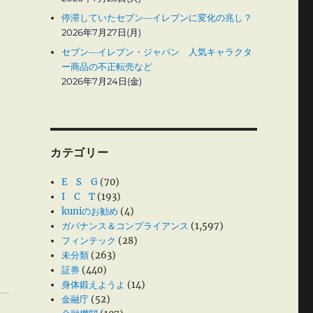
停滞していたセブン―イレブンに変化の兆し？
2026年7月27日(月)
セブン―イレブン・ジャパン 人気キャラクタ
ー商品の不正転売など
2026年7月24日(金)
カテゴリー
E S G
(70)
I C T
(193)
kuniのお勧め
(4)
ガバナンス＆コンプライアンス
(1,597)
フィンテック
(28)
未分類
(263)
証券
(440)
身体鍛えようよ
(14)
金融庁
(52)