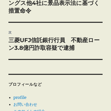
の
ングス他4社に景品表示法に基づく
ナ
投
措置命令
ビ
稿:
ゲ
次
ー
三菱UFJ信託銀行行員 不動産ロー
次
シ
の
ン3.8億円詐取容疑で逮捕
投
ョ
稿:
ン
プロフィールなど
profile
お問い合わせ