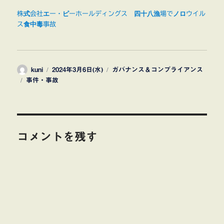
株式会社エー・ピーホールディングス 四十八漁場でノロウイル
ス食中毒事故
投
投
カ
kuni
2024年3月6日(水)
ガバナンス＆コンプライアンス
タ
稿
稿
テ
事件・事故
グ
者
日:
ゴ
リ
ー
コメントを残す