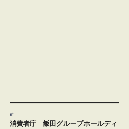
投
前
稿
消費者庁 飯田グループホールディ
前