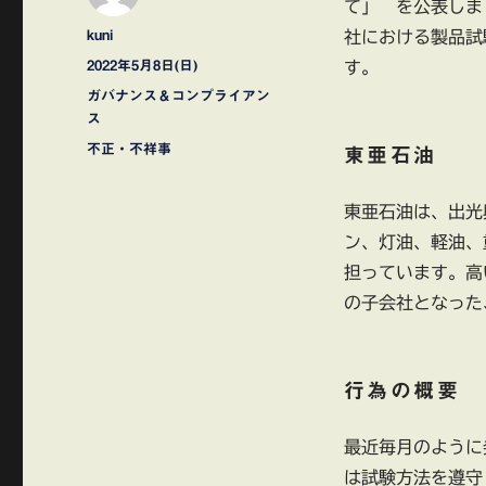
て」 を公表しま
投
kuni
社における製品試
稿
投
2022年5月8日(日)
す。
者
稿
カ
ガバナンス＆コンプライアン
日:
テ
ス
ゴ
タ
不正・不祥事
東亜石油
リ
グ
ー
東亜石油は、出光
ン、灯油、軽油、
担っています。高
の子会社となった
行為の概要
最近毎月のように
は試験方法を遵守