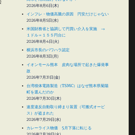
会
2026年8月6日(木)
インフレ・物価高騰の原因 円安だけじゃない
2026年8月5日(水)
米国財務省と協調して円買い介入を実施 →
１ドル＝１５５円台に
2026年8月4日(火)
横浜市長のパワハラ認定
2026年8月3日(月)
イオンモール熊本 皮肉な場所で起きた爆発事
故
2026年7月31日(金)
台湾積体電路製造（TSMC）はなぜ熊本県菊陽
町を選んだのか
2026年7月30日(木)
速度違反自動取り締まり装置（可搬式オービ
ス）が盗まれた
2026年7月29日(水)
カレーライス物価 5月下落に転じる
2026年7月28日(火)