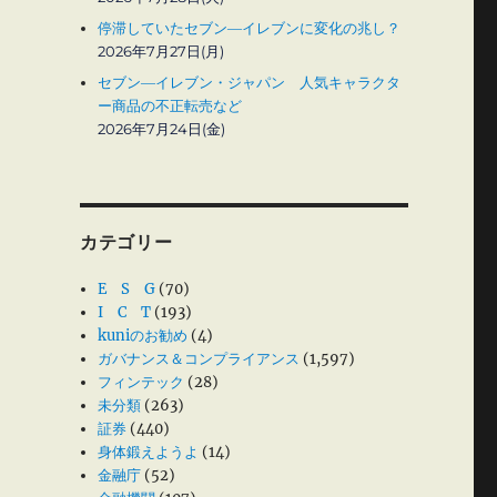
停滞していたセブン―イレブンに変化の兆し？
2026年7月27日(月)
セブン―イレブン・ジャパン 人気キャラクタ
ー商品の不正転売など
2026年7月24日(金)
カテゴリー
E S G
(70)
I C T
(193)
kuniのお勧め
(4)
ガバナンス＆コンプライアンス
(1,597)
フィンテック
(28)
未分類
(263)
証券
(440)
身体鍛えようよ
(14)
金融庁
(52)