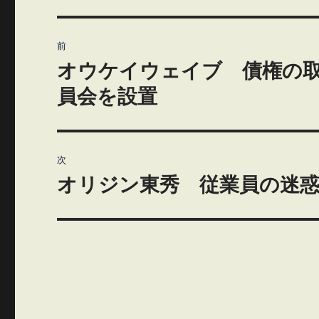
投
前
稿
オウケイウェイブ 債権の
前
の
ナ
員会を設置
投
ビ
稿:
ゲ
次
オリジン東秀 従業員の迷
ー
次
の
シ
投
ョ
稿:
ン