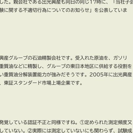
した。親会社である出光興産も同日の同じ17時に、「当社子
験に関する不適切行為についてのお知らせ」を公表していま
興産グループの石油精製会社です。受入れた原油を、ガソリ
重質油などに精製し、グループの東日本地区に供給する役割を
い重質油分解装置能力が強みだそうです。2005年に出光興産
、東証スタンダード市場上場企業です。
発覚している認証不正と同様ですね。①定められた測定頻度又
していない。②実際には測定していないにも関わらず、試験成