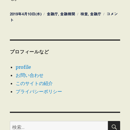
投
カ
タ
西
2019年4月10日(水)
金融庁
,
金融機関
検査
,
金融庁
コメン
稿
テ
グ
武
ト
日:
ゴ
信
リ
用
ー
金
庫
反
プロフィールなど
社
会
profile
的
お問い合わせ
勢
力
このサイトの紹介
に
プライバシーポリシー
融
資
に
検
検
索