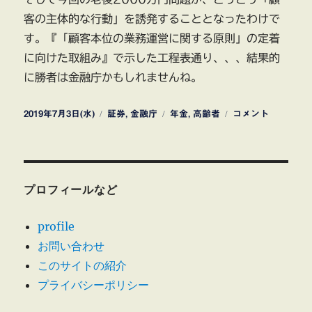
客の主体的な行動」を誘発することとなったわけで
す。『「顧客本位の業務運営に関する原則」の定着
に向けた取組み』で示した工程表通り、、、結果的
に勝者は金融庁かもしれませんね。
投
カ
タ
金
2019年7月3日(水)
証券
,
金融庁
年金
,
高齢者
コメント
稿
テ
グ
融
日:
ゴ
庁
リ
老
ー
後
2000
プロフィールなど
万
円
profile
問
お問い合わせ
題
想
このサイトの紹介
定
プライバシーポリシー
以
上