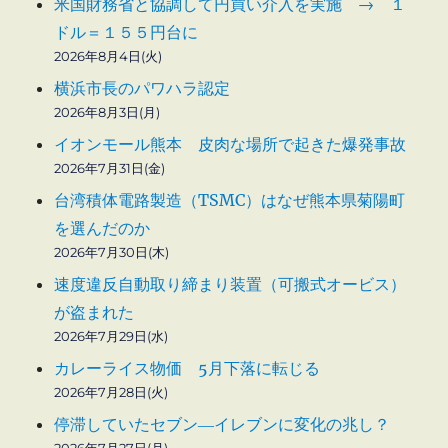
米国財務省と協調して円買い介入を実施 → １
ドル＝１５５円台に
2026年8月4日(火)
横浜市長のパワハラ認定
2026年8月3日(月)
イオンモール熊本 皮肉な場所で起きた爆発事故
2026年7月31日(金)
台湾積体電路製造（TSMC）はなぜ熊本県菊陽町
を選んだのか
2026年7月30日(木)
速度違反自動取り締まり装置（可搬式オービス）
が盗まれた
2026年7月29日(水)
カレーライス物価 5月下落に転じる
2026年7月28日(火)
停滞していたセブン―イレブンに変化の兆し？