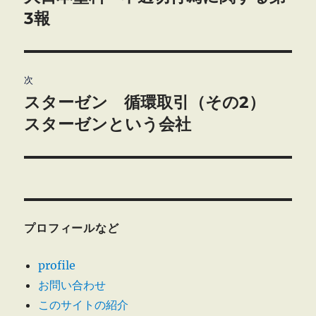
の
3報
ナ
投
ビ
稿:
ゲ
次
スターゼン 循環取引（その2）
次
ー
の
スターゼンという会社
シ
投
稿:
ョ
ン
プロフィールなど
profile
お問い合わせ
このサイトの紹介