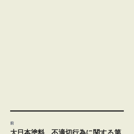
投
前
稿
大日本塗料 不適切行為に関する第
前