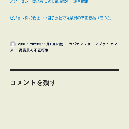
スターゼン 従業員による循環取引 調査結果
ピジョン株式会社 中国子会社で従業員の不正行為（その2）
投
投
カ
kuni
2023年11月10日(金)
ガバナンス＆コンプライアン
稿
タ
稿
テ
ス
従業員の不正行為
者
グ
日:
ゴ
リ
ー
コメントを残す