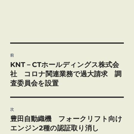
投
前
稿
KNT－CTホールディングス株式会
前
の
社 コロナ関連業務で過大請求 調
ナ
投
査委員会を設置
ビ
稿:
ゲ
次
ー
豊田自動織機 フォークリフト向け
次
シ
の
エンジン2種の認証取り消し