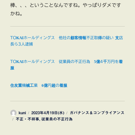
棒、、、ということなんですね。やっぱりダメです
かね。
TOKAIホールディングス 他社の顧客情報不正取得の疑い 支店
長ら3人逮捕
TOKAIホールディングス 従業員の不正行為 5億4千万円を着
服
住友重機械工業 6億円超の着服
投
投
カ
kuni
2023年4月19日(水)
ガバナンス＆コンプライアンス
タ
稿
稿
テ
不正・不祥事
,
従業員の不正行為
グ
者
日:
ゴ
リ